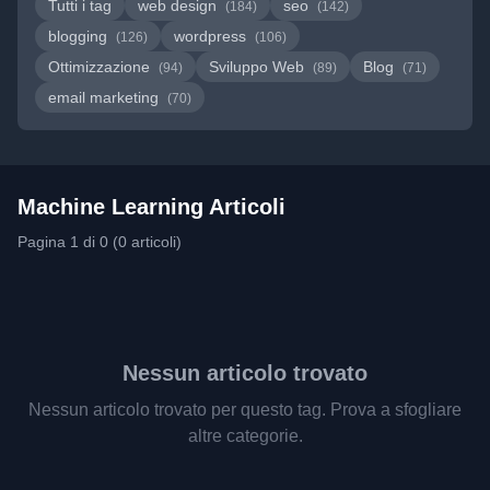
Tutti i tag
web design
seo
(184)
(142)
blogging
wordpress
(126)
(106)
Ottimizzazione
Sviluppo Web
Blog
(94)
(89)
(71)
email marketing
(70)
Machine Learning Articoli
Pagina 1 di 0 (0 articoli)
Nessun articolo trovato
Nessun articolo trovato per questo tag. Prova a sfogliare
altre categorie.