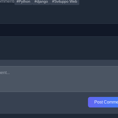
ommenti
#Python
#django
#Sviluppo Web
Post Comme