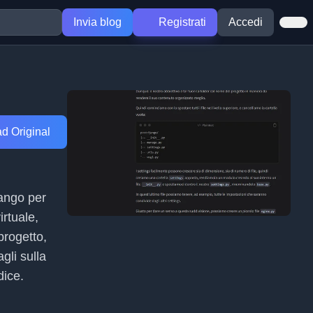
Invia blog
Registrati
Accedi
d Original
jango per
rtuale,
progetto,
gli sulla
dice.