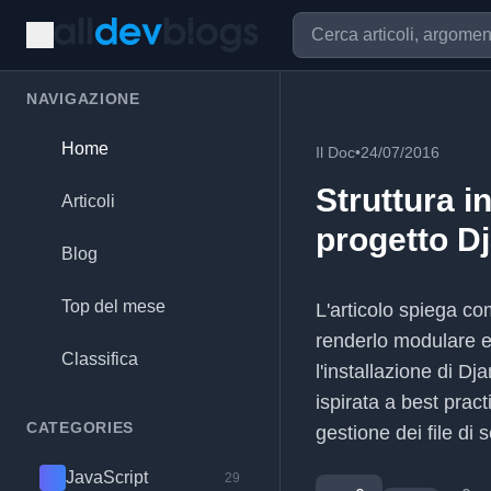
NAVIGAZIONE
Home
Il Doc
•
24/07/2016
Struttura i
Articoli
progetto D
Blog
Top del mese
L'articolo spiega co
renderlo modulare e 
Classifica
l'installazione di Dj
ispirata a best prac
CATEGORIES
gestione dei file di
JavaScript
29