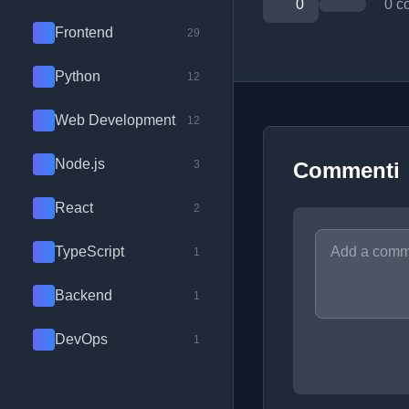
0
0 c
Frontend
29
Python
12
Web Development
12
Node.js
3
Commenti
React
2
TypeScript
1
Backend
1
DevOps
1