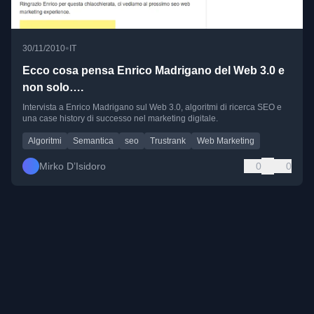
•
30/11/2010
IT
Ecco cosa pensa Enrico Madrigano del Web 3.0 e
non solo….
Intervista a Enrico Madrigano sul Web 3.0, algoritmi di ricerca SEO e
una case history di successo nel marketing digitale.
Algoritmi
Semantica
seo
Trustrank
Web Marketing
Mirko D’Isidoro
0
0