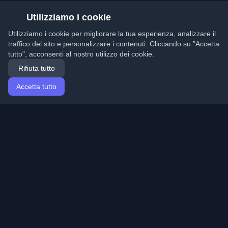
Utilizziamo i cookie
Utilizziamo i cookie per migliorare la tua esperienza, analizzare il
traffico del sito e personalizzare i contenuti. Cliccando su "Accetta
tutto", acconsenti al nostro utilizzo dei cookie.
Rifiuta tutto
Accetta tutto
Home
Articoli
Italian (Italiano)
Accesso
Scopri i migliori blog personali di sviluppatori e articoli
da tutto il mondo. Rimani aggiornato con le ultime
tendenze, tutorial e approfondimenti della comunità di