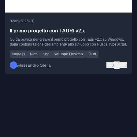
•
02/09/2025
IT
Il primo progetto con TAURI v2.x
Guida pratica per creare il primo progetto con Tauri v2.x su Windows,
dalla configurazione dell'ambiente allo sviluppo con Rust e TypeScript.
Node.js
Nvm
rust
Sviluppo Desktop
Tauri
Alessandro Stella
0
0