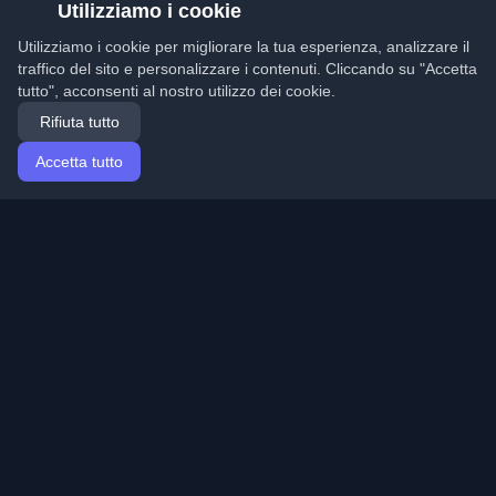
Utilizziamo i cookie
Utilizziamo i cookie per migliorare la tua esperienza, analizzare il
traffico del sito e personalizzare i contenuti. Cliccando su "Accetta
tutto", acconsenti al nostro utilizzo dei cookie.
Rifiuta tutto
Accetta tutto
Home
Articoli
Italian (Italiano)
Accesso
Scopri i migliori blog personali di sviluppatori e articoli
da tutto il mondo. Rimani aggiornato con le ultime
tendenze, tutorial e approfondimenti della comunità di
sviluppatori.