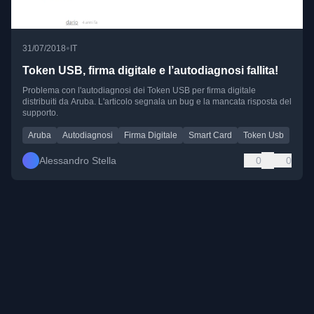
•
31/07/2018
IT
Token USB, firma digitale e l’autodiagnosi fallita!
Problema con l'autodiagnosi dei Token USB per firma digitale
distribuiti da Aruba. L'articolo segnala un bug e la mancata risposta del
supporto.
Aruba
Autodiagnosi
Firma Digitale
Smart Card
Token Usb
Alessandro Stella
0
0