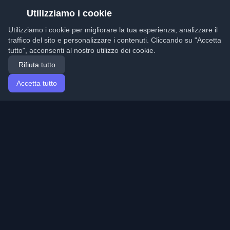
Utilizziamo i cookie
Utilizziamo i cookie per migliorare la tua esperienza, analizzare il
traffico del sito e personalizzare i contenuti. Cliccando su "Accetta
tutto", acconsenti al nostro utilizzo dei cookie.
Rifiuta tutto
Accetta tutto
Home
Articoli
Italian (Italiano)
Accesso
Scopri i migliori blog personali di sviluppatori e articoli
da tutto il mondo. Rimani aggiornato con le ultime
tendenze, tutorial e approfondimenti della comunità di
sviluppatori.