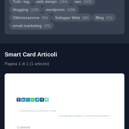
Tutti i tag
web design
seo
(184)
(142)
blogging
wordpress
(126)
(106)
Ottimizzazione
Sviluppo Web
Blog
(94)
(89)
(71)
email marketing
(70)
Smart Card Articoli
Pagina 1 di 1 (1 articolo)