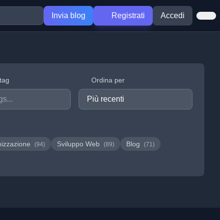
Invia blog
Registrati
Accedi
 tag
Ordina per
mizzazione
Sviluppo Web
Blog
(94)
(89)
(71)