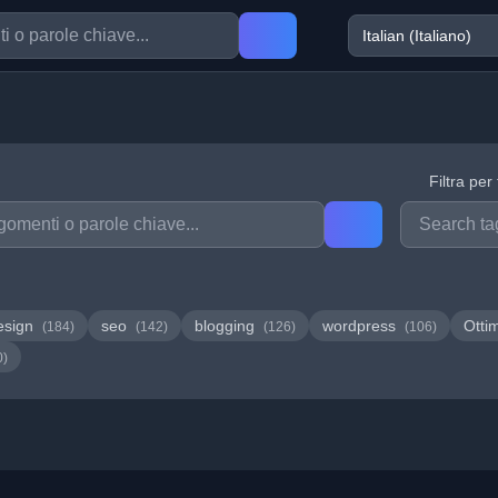
Filtra per
esign
seo
blogging
wordpress
Otti
(184)
(142)
(126)
(106)
0)