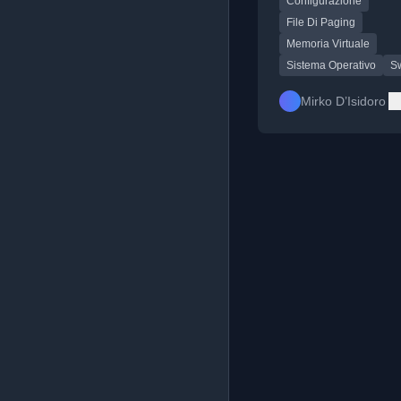
Configurazione
correttamente per ott
le prestazioni.
File Di Paging
Memoria Virtuale
Sistema Operativo
S
Mirko D’Isidoro