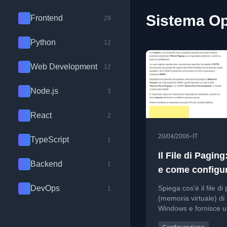
Sistema Ope
Frontend
29
Python
12
Web Development
12
Node.js
3
React
2
•
20/04/2006
IT
TypeScript
1
Il File di Paging
Backend
1
e come configur
DevOps
Spiega cos'è il file di
1
(memoria virtuale) di
Windows e fornisce u
passo-passo per conf