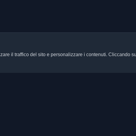
zare il traffico del sito e personalizzare i contenuti. Cliccando s
Link rapidi
Articoli
ersonali di sviluppatori e articoli
ani aggiornato con le ultime
Blog