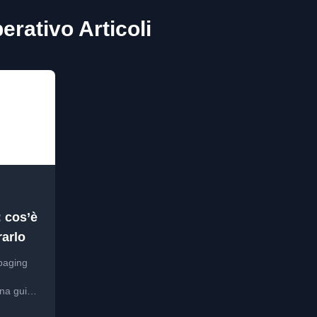
rativo Articoli
: cos’è
arlo
 paging
na guida
igurarlo