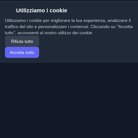
Utilizziamo i cookie
Utilizziamo i cookie per migliorare la tua esperienza, analizzare il
traffico del sito e personalizzare i contenuti. Cliccando su "Accetta
tutto", acconsenti al nostro utilizzo dei cookie.
Rifiuta tutto
Accetta tutto
Home
Articoli
Italian (Italiano)
Accesso
Scopri i migliori blog personali di sviluppatori e articoli
da tutto il mondo. Rimani aggiornato con le ultime
tendenze, tutorial e approfondimenti della comunità di