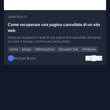
•
28/09/2023
IT
Come recuperare una pagina cancellata di un sito
web
Guida per recuperare il testo di una pagina web cancellata utilizzando
la cache di Google o Archive.org, senza plugin.
cache
google
Ottimizzazione
Recupero Dati
wordpress
Michael Bruno
0
0