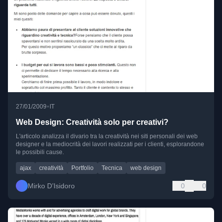
•
27/01/2009
IT
Web Design: Creatività solo per creativi?
L'articolo analizza il divario tra la creatività nei siti personali dei web
designer e la mediocrità dei lavori realizzati per i clienti, esplorandone
le possibili cause.
ajax
creatività
Portfolio
Tecnica
web design
Mirko D’Isidoro
0
0