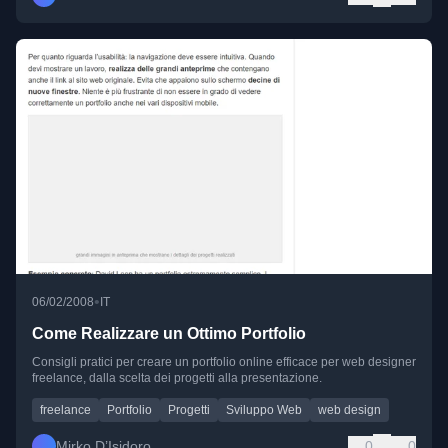
•
06/02/2008
IT
Come Realizzare un Ottimo Portfolio
Consigli pratici per creare un portfolio online efficace per web designer
freelance, dalla scelta dei progetti alla presentazione.
freelance
Portfolio
Progetti
Sviluppo Web
web design
Mirko D’Isidoro
0
0