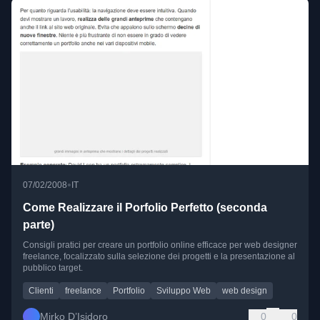
•
07/02/2008
IT
Come Realizzare il Porfolio Perfetto (seconda
parte)
Consigli pratici per creare un portfolio online efficace per web designer
freelance, focalizzato sulla selezione dei progetti e la presentazione al
pubblico target.
Clienti
freelance
Portfolio
Sviluppo Web
web design
Mirko D’Isidoro
0
0