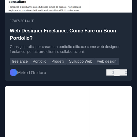
•
17/07/2014
IT
Web Designer Freelance: Come Fare un Buon
Portfolio?
Consigli pratici per creare un portfolio efficace come web designer
freelance, per attrarre clienti e collaborazioni.
freelance
Portfolio
Progetti
Sviluppo Web
web design
Mirko D’Isidoro
0
0