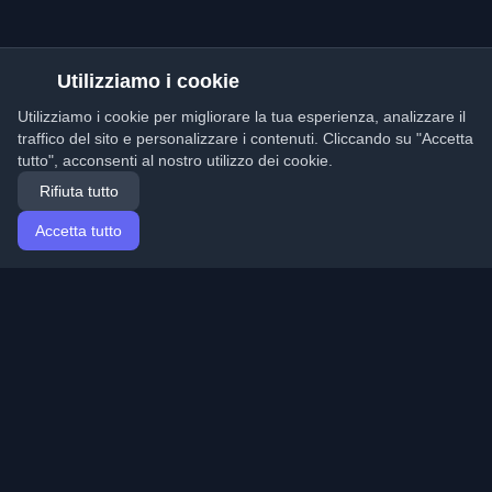
Utilizziamo i cookie
Utilizziamo i cookie per migliorare la tua esperienza, analizzare il
traffico del sito e personalizzare i contenuti. Cliccando su "Accetta
tutto", acconsenti al nostro utilizzo dei cookie.
Rifiuta tutto
Accetta tutto
Home
Articoli
Italian (Italiano)
Accesso
Scopri i migliori blog personali di sviluppatori e articoli
da tutto il mondo. Rimani aggiornato con le ultime