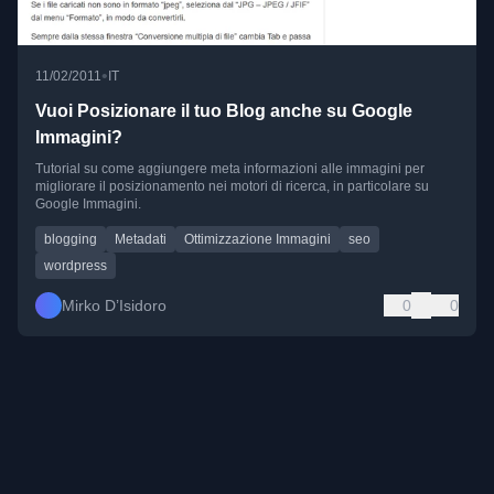
•
11/02/2011
IT
Vuoi Posizionare il tuo Blog anche su Google
Immagini?
Tutorial su come aggiungere meta informazioni alle immagini per
migliorare il posizionamento nei motori di ricerca, in particolare su
Google Immagini.
blogging
Metadati
Ottimizzazione Immagini
seo
wordpress
Mirko D’Isidoro
0
0