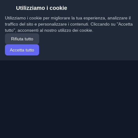
Utilizziamo i cookie
Utilizziamo i cookie per migliorare la tua esperienza, analizzare il
traffico del sito e personalizzare i contenuti. Cliccando su "Accetta
tutto", acconsenti al nostro utilizzo dei cookie.
Rifiuta tutto
Accetta tutto
Home
Articoli
Italian (Italiano)
Accesso
Scopri i migliori blog personali di sviluppatori e articoli
da tutto il mondo. Rimani aggiornato con le ultime
tendenze, tutorial e approfondimenti della comunità di
sviluppatori.