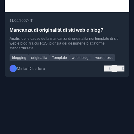
•
11/05/2007
IT
Mancanza di originalità di siti web e blog?
Analisi delle cause della mancanza di originalità nei template di siti
web e blog, tra cui RSS, pigrizia dei designer e piattaforme
standardizzate.
blogging
originalità
Template
web design
wordpress
Mirko D’Isidoro
0
0