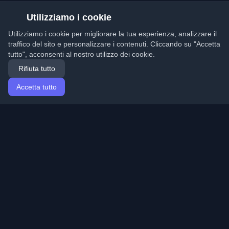
Utilizziamo i cookie
Utilizziamo i cookie per migliorare la tua esperienza, analizzare il
traffico del sito e personalizzare i contenuti. Cliccando su "Accetta
tutto", acconsenti al nostro utilizzo dei cookie.
Rifiuta tutto
Accetta tutto
Home
Articoli
Italian (Italiano)
Accesso
Scopri i migliori blog personali di sviluppatori e articoli
da tutto il mondo. Rimani aggiornato con le ultime
tendenze, tutorial e approfondimenti della comunità di