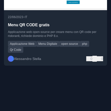
•
22/06/2023
IT
Menu QR CODE gratis
Applicazione web open-source per creare menu con QR code per
ristoranti, richiede dominio e PHP 8.x.
Applicazione Web
Menu Digitale
open source
php
Qr Code
Alessandro Stella
0
0