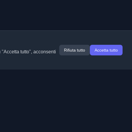
Rifiuta tutto
Accetta tutto
u "Accetta tutto", acconsenti
Estensioni
Informazioni
Chrome
Chi siamo
Edge
Contatto
(in arrivo)