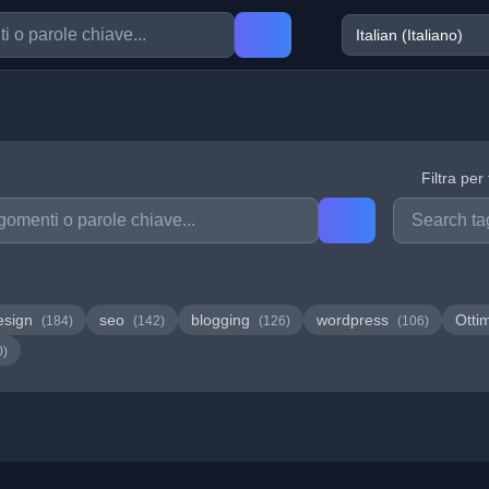
Filtra per
esign
seo
blogging
wordpress
Otti
(184)
(142)
(126)
(106)
0)