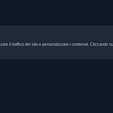
zare il traffico del sito e personalizzare i contenuti. Cliccando s
Link rapidi
Articoli
ersonali di sviluppatori e articoli
ani aggiornato con le ultime
Blog