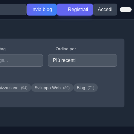
Invia blog
Registrati
Accedi
 tag
Ordina per
mizzazione
Sviluppo Web
Blog
(94)
(89)
(71)