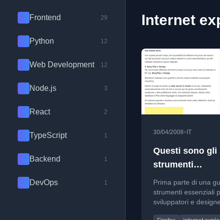
Internet ex
Frontend
29
Python
12
Web Development
12
Node.js
3
React
2
•
30/04/2008
IT
TypeScript
1
Questi sono gli
Backend
1
strumenti
fondamentali pe
DevOps
Prima parte di una gu
1
lavorare con
strumenti essenziali 
sviluppatori e design
WordPress (part
iniziano a lavorare c