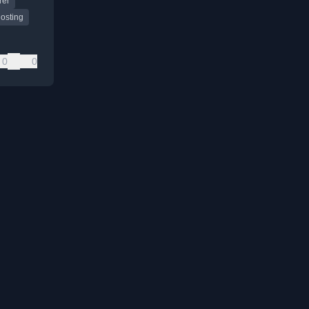
rer
osting
0
0