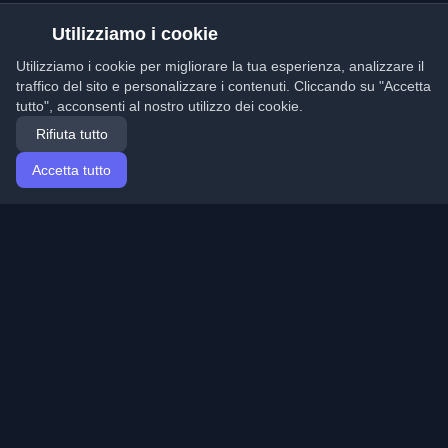
Utilizziamo i cookie
Utilizziamo i cookie per migliorare la tua esperienza, analizzare il
traffico del sito e personalizzare i contenuti. Cliccando su "Accetta
tutto", acconsenti al nostro utilizzo dei cookie.
Rifiuta tutto
Accetta tutto
Home
Articoli
Italian (Italiano)
Accesso
Scopri i migliori blog personali di sviluppatori e articoli
da tutto il mondo. Rimani aggiornato con le ultime
tendenze, tutorial e approfondimenti della comunità di