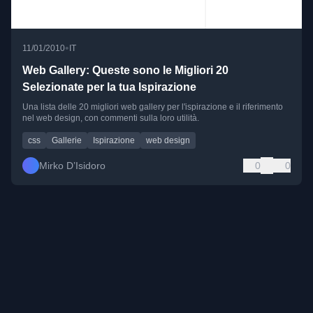
•
11/01/2010
IT
Web Gallery: Queste sono le Migliori 20
Selezionate per la tua Ispirazione
Una lista delle 20 migliori web gallery per l'ispirazione e il riferimento
nel web design, con commenti sulla loro utilità.
css
Gallerie
Ispirazione
web design
Mirko D’Isidoro
0
0