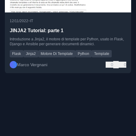
•
12/11/2022
IT
JINJA2 Tutorial: parte 1
Introduzione a Jinja2, il motore di template per Python, usato in Flask,
Django e Ansible per generare documenti dinamici.
Flask
Jinja2
Motore Di Template
Python
Template
Marco Vergnani
0
0