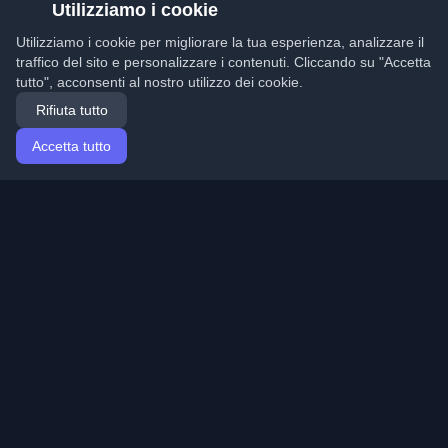
Utilizziamo i cookie
Utilizziamo i cookie per migliorare la tua esperienza, analizzare il
traffico del sito e personalizzare i contenuti. Cliccando su "Accetta
tutto", acconsenti al nostro utilizzo dei cookie.
Rifiuta tutto
Accetta tutto
Home
Articoli
Italian (Italiano)
Accesso
Scopri i migliori blog personali di sviluppatori e articoli
da tutto il mondo. Rimani aggiornato con le ultime
tendenze, tutorial e approfondimenti della comunità di
sviluppatori.