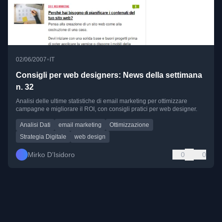
•
02/06/2007
IT
Consigli per web designers: News della settimana
n. 32
Analisi delle ultime statistiche di email marketing per ottimizzare
campagne e migliorare il ROI, con consigli pratici per web designer.
Analisi Dati
email marketing
Ottimizzazione
Strategia Digitale
web design
Mirko D’Isidoro
0
0