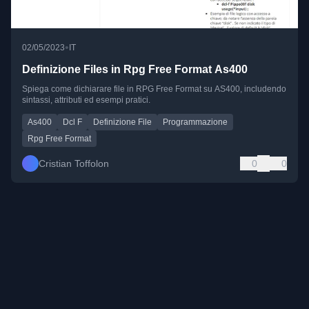
•
02/05/2023
IT
Definizione Files in Rpg Free Format As400
Spiega come dichiarare file in RPG Free Format su AS400, includendo
sintassi, attributi ed esempi pratici.
As400
Dcl F
Definizione File
Programmazione
Rpg Free Format
Cristian Toffolon
0
0