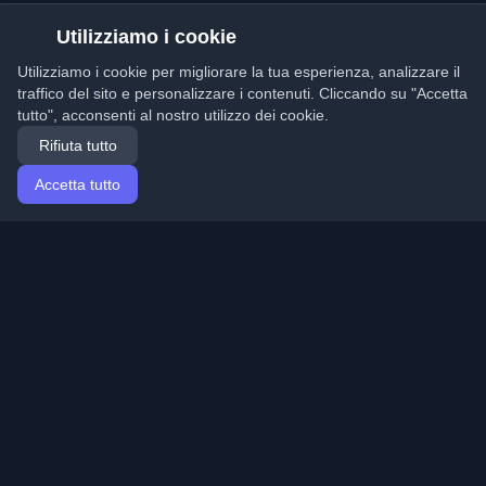
Utilizziamo i cookie
Utilizziamo i cookie per migliorare la tua esperienza, analizzare il
traffico del sito e personalizzare i contenuti. Cliccando su "Accetta
tutto", acconsenti al nostro utilizzo dei cookie.
Rifiuta tutto
Accetta tutto
Home
Articoli
Italian (Italiano)
Accesso
Scopri i migliori blog personali di sviluppatori e articoli
da tutto il mondo. Rimani aggiornato con le ultime
tendenze, tutorial e approfondimenti della comunità di