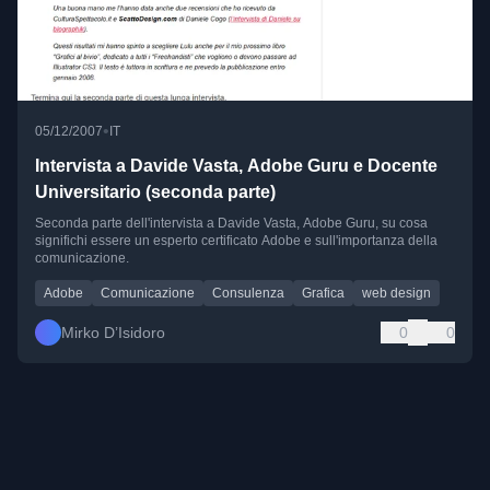
•
05/12/2007
IT
Intervista a Davide Vasta, Adobe Guru e Docente
Universitario (seconda parte)
Seconda parte dell'intervista a Davide Vasta, Adobe Guru, su cosa
significhi essere un esperto certificato Adobe e sull'importanza della
comunicazione.
Adobe
Comunicazione
Consulenza
Grafica
web design
Mirko D’Isidoro
0
0