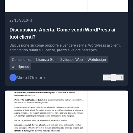
•
22/10/2010
IT
Discussione Aperta: Come vendi WordPress ai
tuoi clienti?
Discussione su come proporre e vendere servizi WordPress ai clienti,
affrontando dubbi su licenze, prezzi e valore percepito.
Consulenza
Licenza Gpl
Sviluppo Web
Webdesign
wordpress
Mirko D’Isidoro
0
0