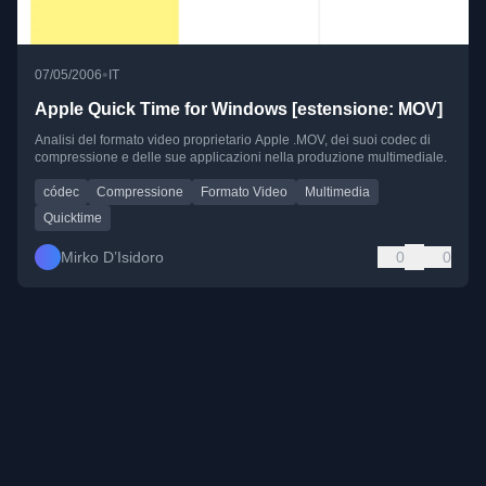
•
07/05/2006
IT
Apple Quick Time for Windows [estensione: MOV]
Analisi del formato video proprietario Apple .MOV, dei suoi codec di
compressione e delle sue applicazioni nella produzione multimediale.
códec
Compressione
Formato Video
Multimedia
Quicktime
Mirko D’Isidoro
0
0