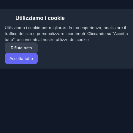
Utilizziamo i cookie
Utilizziamo i cookie per migliorare la tua esperienza, analizzare il
traffico del sito e personalizzare i contenuti. Cliccando su "Accetta
tutto", acconsenti al nostro utilizzo dei cookie.
Rifiuta tutto
Accetta tutto
Home
Articoli
Italian (Italiano)
Accesso
Scopri i migliori blog personali di sviluppatori e articoli
da tutto il mondo. Rimani aggiornato con le ultime