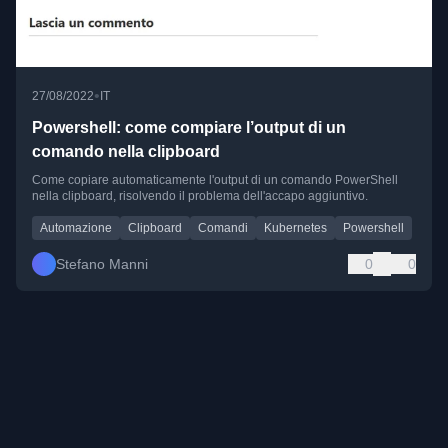
•
27/08/2022
IT
Powershell: come compiare l’output di un
comando nella clipboard
Come copiare automaticamente l'output di un comando PowerShell
nella clipboard, risolvendo il problema dell'accapo aggiuntivo.
Automazione
Clipboard
Comandi
Kubernetes
Powershell
Stefano Manni
0
0