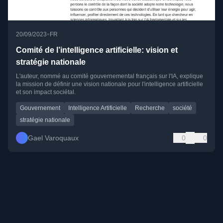
•
20/09/2023
FR
Comité de l’intelligence artificielle: vision et
stratégie nationale
L'auteur, nommé au comité gouvernemental français sur l'IA, explique
la mission de définir une vision nationale pour l'intelligence artificielle
et son impact sociétal.
Gouvernement
Intelligence Artificielle
Recherche
société
stratégie nationale
Gael Varoquaux
0
0