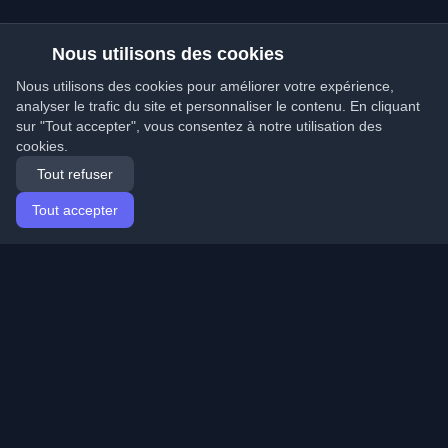
Nous utilisons des cookies
Nous utilisons des cookies pour améliorer votre expérience,
analyser le trafic du site et personnaliser le contenu. En cliquant
sur "Tout accepter", vous consentez à notre utilisation des
cookies.
Tout refuser
Tout accepter
Accueil
Articles
French (Français)
Connexion
Découvrez les meilleurs blogs personnels de
développeurs et articles du monde entier. Restez à jour