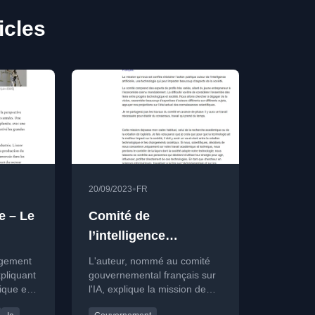
icles
•
20/09/2023
FR
ue – Le
Comité de
l’intelligence
artificielle: vision et
ugement
L'auteur, nommé au comité
stratégie nationale
xpliquant
gouvernemental français sur
tique et
l'IA, explique la mission de
e
définir une vision nationale