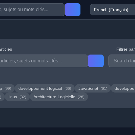
rticles
Filtrer pa
hp
développement logiciel
JavaScript
développ
(99)
(66)
(61)
linux
Architecture Logicielle
)
(32)
(28)