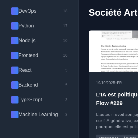
Société Art
DevOps
18
Python
17
Node.js
10
Frontend
10
React
5
•
19/10/2025
FR
Backend
5
L’IA est politiq
TypeScript
3
Flow #229
Machine Learning
L'auteur revoit son j
3
sur l'IA générative, e
pourquoi elle est poli
nécessite un débat d