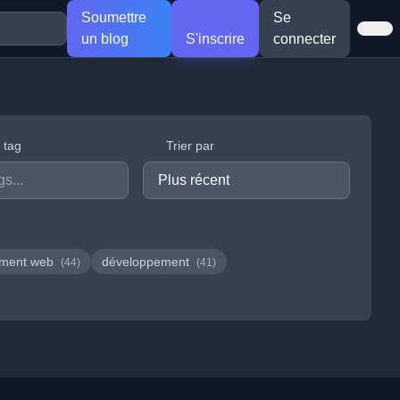
Soumettre
Se
un blog
S'inscrire
connecter
r tag
Trier par
ement web
développement
(44)
(41)