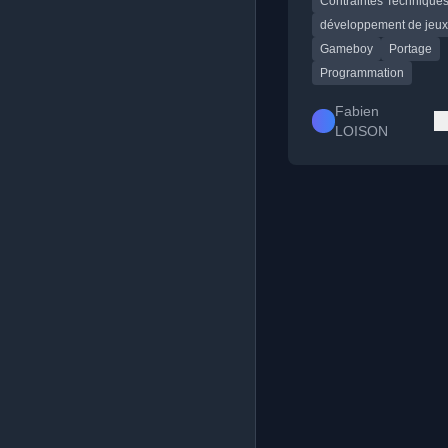
Contraintes Technique
étapes du projet.
développement de jeux
Gameboy
Portage
Programmation
Fabien
LOISON