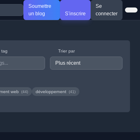
Soumettre
Se
un blog
S'inscrire
connecter
r tag
Trier par
ement web
développement
(44)
(41)