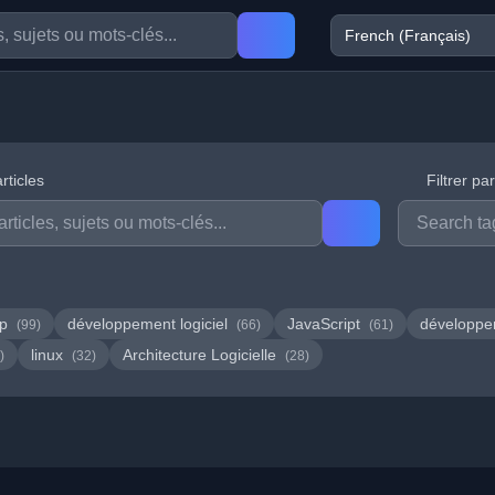
rticles
Filtrer pa
hp
développement logiciel
JavaScript
développ
(99)
(66)
(61)
linux
Architecture Logicielle
)
(32)
(28)