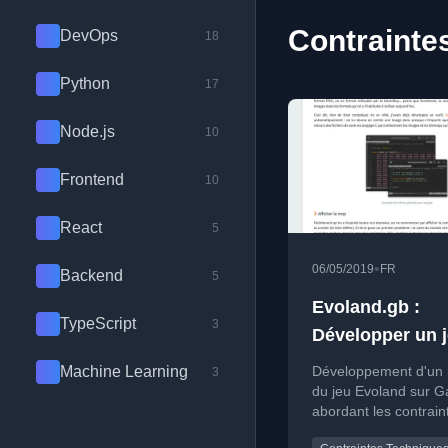
Contrainte
DevOps
18
Python
17
Node.js
10
Frontend
10
React
5
•
06/05/2019
FR
Backend
5
Evoland.gb :
TypeScript
3
Développer un 
GameBoy en 20
Machine Learning
Développement d'un 
3
(PARTIE 1)
du jeu Evoland sur 
abordant les contrain
techniques et les pr