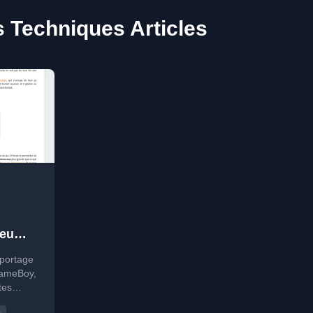
s Techniques Articles
jeu
19
portage
GameBoy,
tes
emières