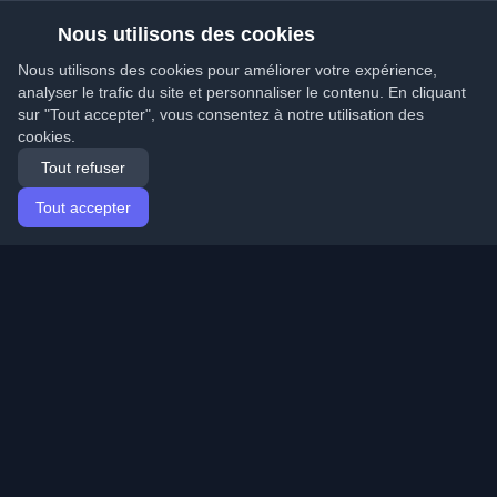
Nous utilisons des cookies
Nous utilisons des cookies pour améliorer votre expérience,
analyser le trafic du site et personnaliser le contenu. En cliquant
sur "Tout accepter", vous consentez à notre utilisation des
cookies.
Tout refuser
Tout accepter
Accueil
Articles
French (Français)
Connexion
Découvrez les meilleurs blogs personnels de
développeurs et articles du monde entier. Restez à jour
avec les dernières tendances, tutoriels et insights de la