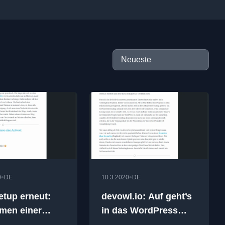
•
•
0
DE
10.3.2020
DE
etup erneut:
devowl.io: Auf geht’s
men einer
in das WordPress
 Historie
Business!