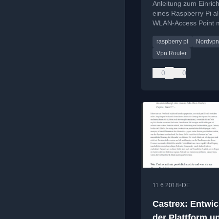
Anleitung zum Einric
Router) einrich
eines Raspberry Pi al
WLAN-Access Point m
integrierter NordVPN
raspberry pi
Nordvpn
Verbindung für einen
VPN-Router.
Vpn Router
0
0
•
11.6.2018
DE
Castrex: Entwi
der Plattform u