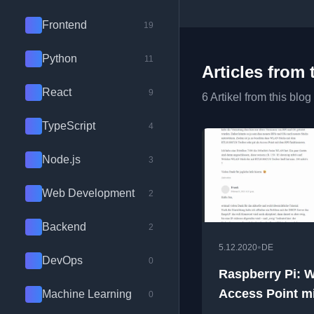
Frontend
19
Python
11
Articles from 
React
9
6 Artikel from this blog
TypeScript
4
Node.js
3
Web Development
2
Backend
2
•
5.12.2020
DE
DevOps
0
Raspberry Pi:
Access Point mi
Machine Learning
0
NordVPN (VPN