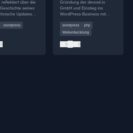
reflektiert über die
Gründung der devowl.io
 Geschichte seines
GmbH und Einstieg ins
echnische Updates
WordPress-Business mit
Press und rechtliche
Fokus auf Plugin-Entwicklung
wordpress
wordpress
php
en wie die DSGVO.
und -Verkauf.
Webentwicklung
0
0
0