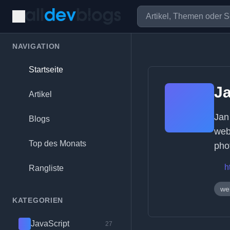
NAVIGATION
Startseite
J
Artikel
Jan
Blogs
web
Top des Monats
pho
h
Rangliste
we
KATEGORIEN
JavaScript
27