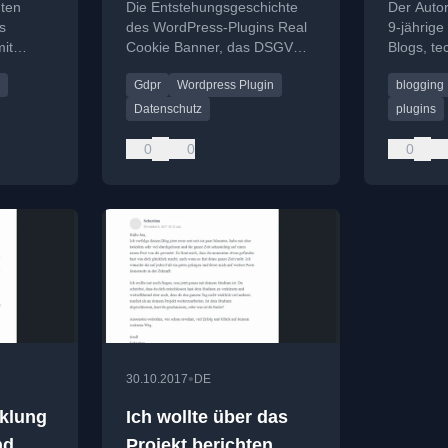
hten
Die Entstehungsgeschichte
Der Autor 
ten
WordPress entstand
s
des WordPress-Plugins Real
9-jährige
it
Cookie Banner, das DSGVO-
Blogs, t
-
konforme Opt-in Cookie
von Word
Gdpr
Wordpress Plugin
blogging
 sicheren
Banner ermöglicht.
Änderung
Datenschutz
plugins
0
0
0
•
30.10.2017
DE
cklung
Ich wollte über das
nd
Projekt berichten,