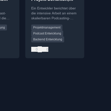
doch dann…
Ein Entwickler berichtet über
ung
ast-
die intensive Arbeit an einem
 die
skalierbaren Podcasting-
llung
Projekt, das Backend,
lung
Projektmanagement
Frontend und
Geschäftsaufbau umfasst.
Podcast Entwicklung
Backend Entwicklung
0
0