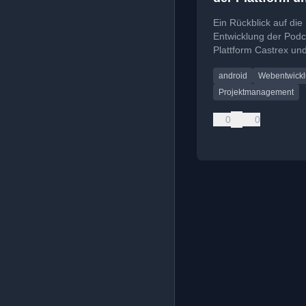
Einstellung der
Ein Rückblick auf die
Weiterentwickl
Entwicklung der Podc
Plattform Castrex und
Gründe für die Einste
android
Webentwick
des Projekts.
Projektmanagement
0
0