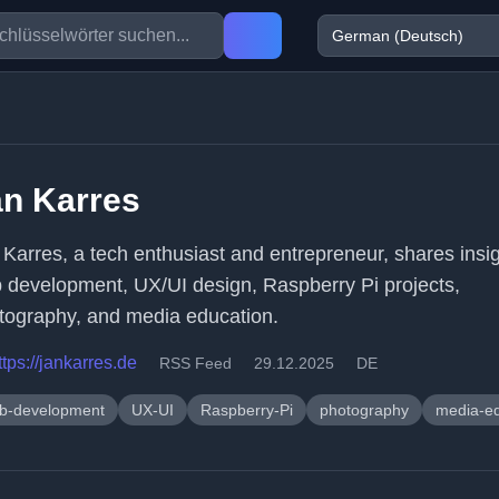
an Karres
 Karres, a tech enthusiast and entrepreneur, shares insi
 development, UX/UI design, Raspberry Pi projects,
tography, and media education.
ttps://jankarres.de
RSS Feed
29.12.2025
DE
b-development
UX-UI
Raspberry-Pi
photography
media-ed