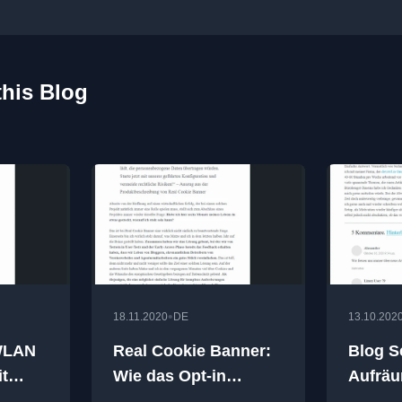
this Blog
•
18.11.2020
DE
13.10.202
 WLAN
Real Cookie Banner:
Blog S
t
Wie das Opt-in
Aufräu
Cookie Banner für
kleinen