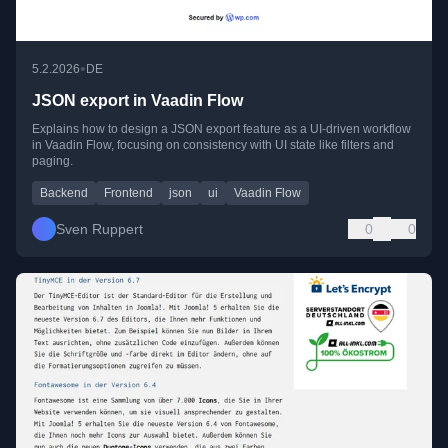
•
5.2.2026
DE
JSON export in Vaadin Flow
Explains how to design a JSON export feature as a UI-driven workflow
in Vaadin Flow, focusing on consistency with UI state like filters and
paging.
Backend
Frontend
json
ui
Vaadin Flow
Sven Ruppert
0
0