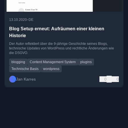
•
13.10.2020
DE
Blog Setup erneut: Aufräumen einer kleinen
Historie
Der Autor reflektiert über die 9-jährige Geschichte seines Blogs,
technische Updates von WordPress und rechtliche Änderungen wie
die DSGVO.
blogging
Content Management System
plugins
Technische Basis
wordpress
Jan Karres
0
0