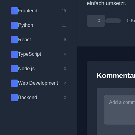
einfach umsetzt.
Frontend
19
0
0 K
Python
11
React
9
TypeScript
4
Node.js
3
Kommenta
Web Development
2
Backend
2