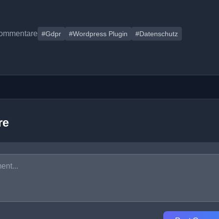
ommentare
#Gdpr
#Wordpress Plugin
#Datenschutz
re