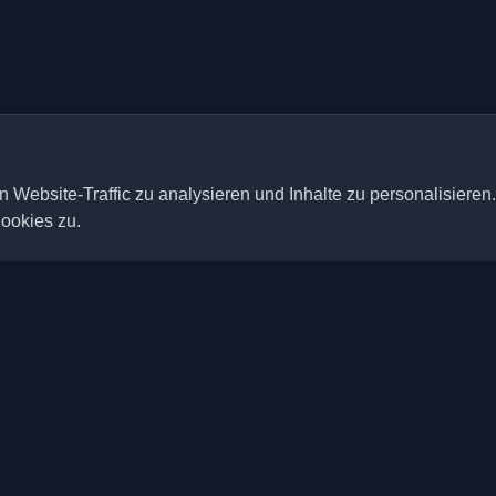
 Website-Traffic zu analysieren und Inhalte zu personalisieren
ookies zu.
Schnelle Links
Artikel
ten persönlichen Entwickler-
der ganzen Welt. Bleiben Sie mit
Blogs