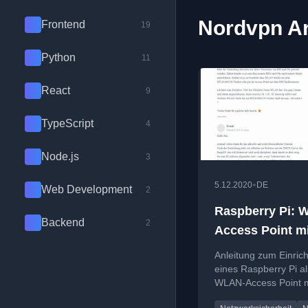
Nordvpn Ar
Frontend
19
Python
11
React
9
TypeScript
4
Node.js
3
•
5.12.2020
DE
Web Development
2
Raspberry Pi:
Backend
2
Access Point mi
NordVPN (VPN
Anleitung zum Einric
Router) einrich
eines Raspberry Pi al
WLAN-Access Point m
integrierter NordVPN