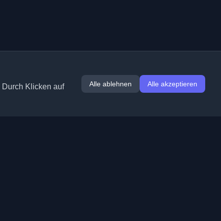
Alle ablehnen
Alle akzeptieren
. Durch Klicken auf
Erweiterungen
Informationen
Chrome
Über uns
Edge
Kontakt
(demnächst)