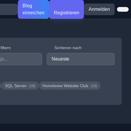
Blog
Anmelden
einreichen
Registrieren
iltern
Sortieren nach
SQL Server
Homebrew Website Club
(18)
(18)