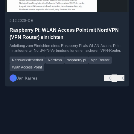
•
5.12.2020
DE
Raspberry Pi: WLAN Access Point mit NordVPN
(VPN Router) einrichten
Anleitung zum Einrichten eines Raspberry Pi als WLAN-Access Point
mit integrierter NordVPN-Verbindung für einen sicheren VPN-Router.
Netzwerksicherheit
Nordvpn
raspberry pi
Vpn Router
Wlan Access Point
Jan Karres
0
0