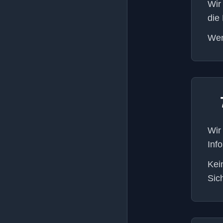
Wir
die
Wen
Wir
Inf
Kei
Sic