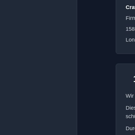
Cra
Fir
158
Lon
Wir
Die
sch
Dur