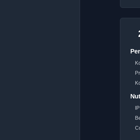
Per
Ko
Pr
Ko
Nu
IP
Be
Co