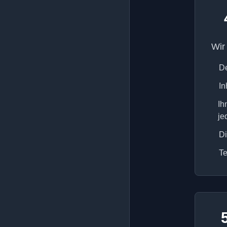
Wir
De
In
Ih
je
Di
Te