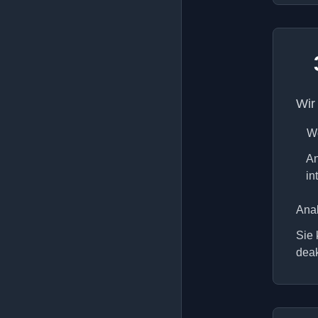
Wir
We
An
in
Anal
Sie 
deak