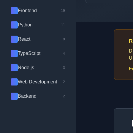
Frontend
19
Python
11
React
9
R
D
TypeScript
4
U
Node.js
3
E
Web Development
2
Backend
2