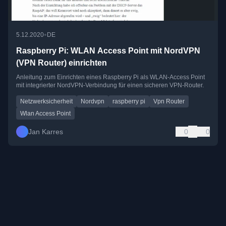
•
5.12.2020
DE
Raspberry Pi: WLAN Access Point mit NordVPN
(VPN Router) einrichten
Anleitung zum Einrichten eines Raspberry Pi als WLAN-Access Point
mit integrierter NordVPN-Verbindung für einen sicheren VPN-Router.
Netzwerksicherheit
Nordvpn
raspberry pi
Vpn Router
Wlan Access Point
Jan Karres
0
0