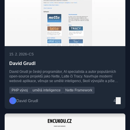
•
15. 2. 2026
CS
David Grudl
David Grudl je český programátor, AI specialista a autor populárních
open-source projektů jako Nette, Latte či Tracy. Navrhuje moderní
webové aplikace, věnuje se umělé inteligenci, školí vývojáře a píše
odborné i populárně-naučné blogy o programování a AI.
PHP vývoj
umělá inteligence
Nette Framework
David Grudl
4