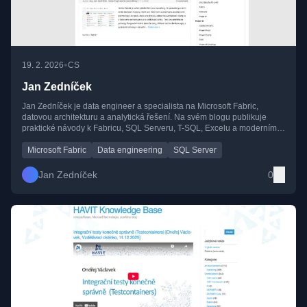
•
19. 2. 2026
CS
Jan Zedníček
Jan Zedníček je data engineer a specialista na Microsoft Fabric,
datovou architekturu a analytická řešení. Na svém blogu publikuje
praktické návody k Fabricu, SQL Serveru, T-SQL, Excelu a moderním
datovým pipeline od Bronze po Gold vrstvy.
Microsoft Fabric
Data engineering
SQL Server
Jan Zedníček
0