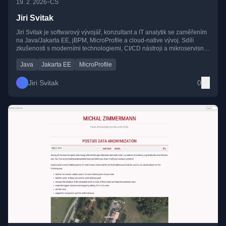
•
19. 2. 2026
CS
Jiri Svitak
Jiri Svitak je softwarový vývojář, konzultant a IT analytik se zaměřením
na Java/Jakarta EE, jBPM, MicroProfile a cloud-native vývoj. Sdílí
zkušenosti s moderními technologiemi, CI/CD nástroji a mikroservisní
architekturou.
Java
Jakarta EE
MicroProfile
Jiri Svitak
0