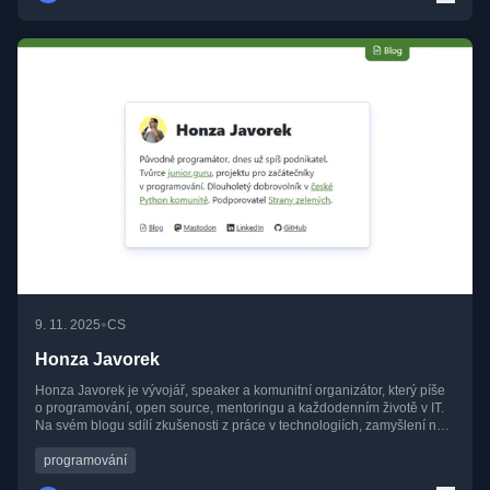
•
9. 11. 2025
CS
Honza Javorek
Honza Javorek je vývojář, speaker a komunitní organizátor, který píše
o programování, open source, mentoringu a každodenním životě v IT.
Na svém blogu sdílí zkušenosti z práce v technologiích, zamyšlení nad
vývojem české IT komunity a osobní příběhy ze své kariéry. Jeho texty
nejsou jen o kódu – často se dotýkají i etiky, rovnosti, produktivity a
programování
udržitelnosti práce v technologiích. Píše otevřeně, srozumitelně a s