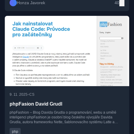
lidským přístupem, který ocení jak začátečníci, tak zkušení vývojáři.
Honza Javorek
40
Pokud vás zajímá vývoj softwaru, život vývojářů a dění v české IT
komunitě, blog Honzy Javorka je ideálním místem, kde začít.
•
9. 11. 2025
CS
phpFasion David Grudl
phpFashion – Blog Davida Grudla o programování, webu a umělé
inteligenci phpFashion je osobní blog českého vývojáře Davida
Grudla, autora frameworku Nette, šablonovacího systému Latte a
ladicího nástroje Tracy. Najdete tu články o PHP, webových
technologiích, open-source projektech i o umělé inteligenci, psané
php