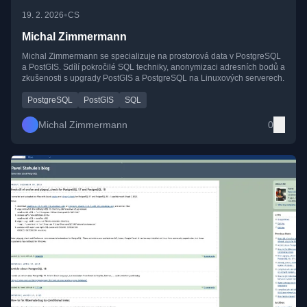
•
19. 2. 2026
CS
Michal Zimmermann
Michal Zimmermann se specializuje na prostorová data v PostgreSQL
a PostGIS. Sdílí pokročilé SQL techniky, anonymizaci adresních bodů a
zkušenosti s upgrady PostGIS a PostgreSQL na Linuxových serverech.
PostgreSQL
PostGIS
SQL
Michal Zimmermann
0