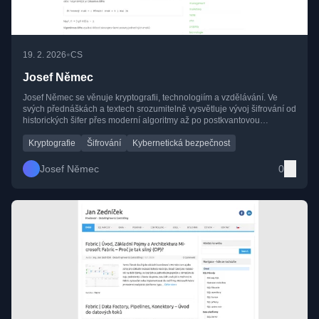
•
19. 2. 2026
CS
Josef Němec
Josef Němec se věnuje kryptografii, technologiím a vzdělávání. Ve
svých přednáškách a textech srozumitelně vysvětluje vývoj šifrování od
historických šifer přes moderní algoritmy až po postkvantovou
kryptografii a společenské dopady ochrany dat.
Kryptografie
Šifrování
Kybernetická bezpečnost
Josef Němec
0