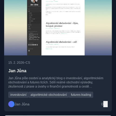
•
15. 2. 2026
CS
Jan Jůna
Jan Jůna píše osobní a analytický blog o investování, algoritmickém
obchodování a futures trzích. Sdílí reálné obchodní výsledky,
zkušenosti z praxe a úvahy o finanční gramotnosti a cestě
dlouhodobého investora.
investování
algoritmické obchodování
futures trading
Jan Jůna
0