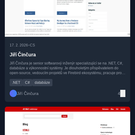
•
17. 2. 2026
CS
Jiří Činčura
Jiří Činčura je senior softwarový inženýr specializující se na .NET, C#,
databáze a výkonnostní systémy. Je dlouholetým přispěvatelem do
open-source, vedoucím projektů ve Firebird ekosystému, pracuje pro
Microsoft a je aktivním speakerem a technickým bloggerem.
.NET
C#
databáze
Jiří Činčura
4