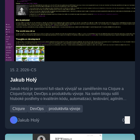
•
15. 2. 2026
CS
Jakub Holý
Jakub Holý je seniorní full-stack vývojář se zaměřením na Clojure a
ClojureScript, DevOps a produktivitu vývoje. Na svém blogu sdílí
hluboké postřehy o kvalitním kódu, automatizaci, testování, agilním
vývoji a lidském rozměru softwarového inženýrství, založené na
dlouholeté praxi z mezinárodních projektů.
Clojure
DevOps
produktivita vývoje
Jakub Holý
0