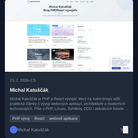
•
15. 2. 2026
CS
Michal Katuščák
Michal Katuščák je PHP a React vývojář, který na svém blogu sdílí
praktické články o vývoji webových aplikací, architektuře a moderních
technologiích. Píše o PHP, Linuxu, Symfony, DDD i aktuálních trendech
v programování s důrazem na praxi a čitelnost kódu.
PHP vývoj
React
webové aplikace
Michal Katuščák
9