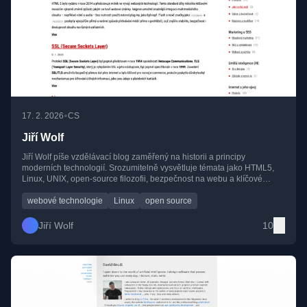
•
17. 2. 2026
CS
Jiří Wolf
Jiří Wolf píše vzdělávací blog zaměřený na historii a principy
moderních technologií. Srozumitelně vysvětluje témata jako HTML5,
Linux, UNIX, open-source filozofii, bezpečnost na webu a klíčové
osobnosti IT světa.
webové technologie
Linux
open source
Jiří Wolf
10