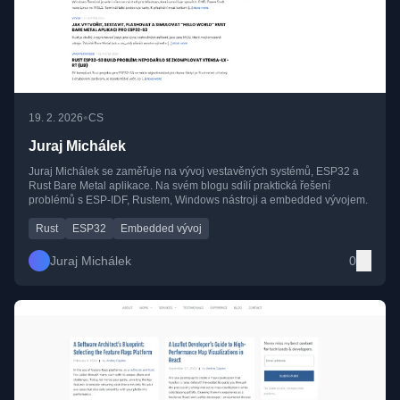
•
19. 2. 2026
CS
Juraj Michálek
Juraj Michálek se zaměřuje na vývoj vestavěných systémů, ESP32 a
Rust Bare Metal aplikace. Na svém blogu sdílí praktická řešení
problémů s ESP-IDF, Rustem, Windows nástroji a embedded vývojem.
Rust
ESP32
Embedded vývoj
Juraj Michálek
0