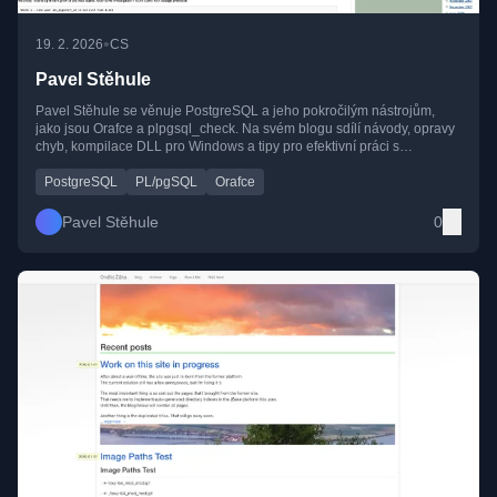
•
19. 2. 2026
CS
Pavel Stěhule
Pavel Stěhule se věnuje PostgreSQL a jeho pokročilým nástrojům,
jako jsou Orafce a plpgsql_check. Na svém blogu sdílí návody, opravy
chyb, kompilace DLL pro Windows a tipy pro efektivní práci s
PostgreSQL 16–18.
PostgreSQL
PL/pgSQL
Orafce
Pavel Stěhule
0