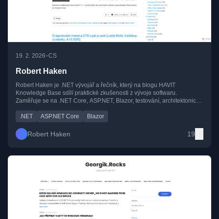
•
19. 2. 2026
CS
Robert Haken
Robert Haken je .NET vývojář a řečník, který na blogu HAVIT
Knowledge Base sdílí praktické zkušenosti z vývoje softwaru.
Zaměřuje se na .NET Core, ASP.NET, Blazor, testování, architektonické
postupy a novinky z Microsoft technologií.
.NET
ASP.NET Core
Blazor
Robert Haken
19