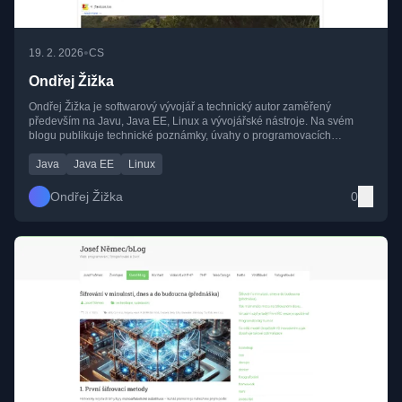
•
19. 2. 2026
CS
Ondřej Žižka
Ondřej Žižka je softwarový vývojář a technický autor zaměřený
především na Javu, Java EE, Linux a vývojářské nástroje. Na svém
blogu publikuje technické poznámky, úvahy o programovacích
platformách a praktické zkušenosti z dlouhodobé praxe.
Java
Java EE
Linux
Ondřej Žižka
0