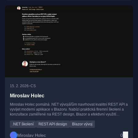
•
15. 2. 2026
CS
Miroslav Holec
Miroslav Holec pomáhá .NET vývojářům navrhovat kvalitní REST API a
vyvíjet moderní aplikace v Blazoru. Nabízí praktická firemní školení a
konzultace zaměřené na REST design, Blazor a efektivní využití
GitHub Copilot pro rychlejší vývoj.
.NET školení
REST API design
Blazor vývoj
Miroslav Holec
0