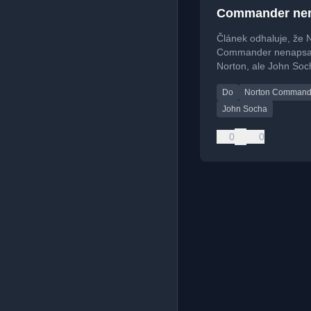
Commander nen
Norton. Jeho au
Článek odhaluje, že 
vytvořil Čech!
Commander nenapsal
Norton, ale John Soc
má české kořeny.
Do
Norton Command
John Socha
0
0