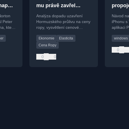
apsal
mu právě zavřel
propoj
tora
dealera
s Wind
Norton
Analýza dopadu uzavření
Návod na
trapně
 Peter
Hormuzského průlivu na ceny
iPhonu s
ha, který
ropy, vysvětlení cenové
aplikaci 
elasticity a paniky na trzích.
řešení č
er
Ekonomie
Elasticita
windows
párování
Cena Ropy
0
0
0