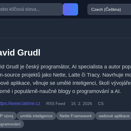
vid Grudl
id Grudl je český programátor, AI specialista a autor pop
n-source projektů jako Nette, Latte či Tracy. Navrhuje m
ové aplikace, věnuje se umělé inteligenci, školí vývojáře
orné i populárně-naučné blogy o programování a AI.
ttps://www.latrine.cz
RSS Feed
15. 2. 2026
CS
P vývoj
umělá inteligence
Nette Framework
webové aplikace
ogramování