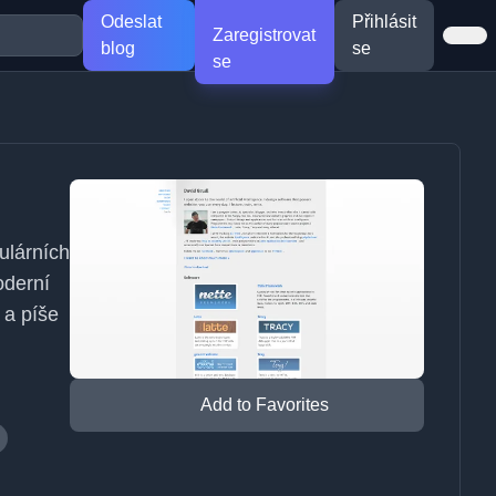
Odeslat
Přihlásit
Zaregistrovat
blog
se
se
ulárních
oderní
 a píše
Add to Favorites