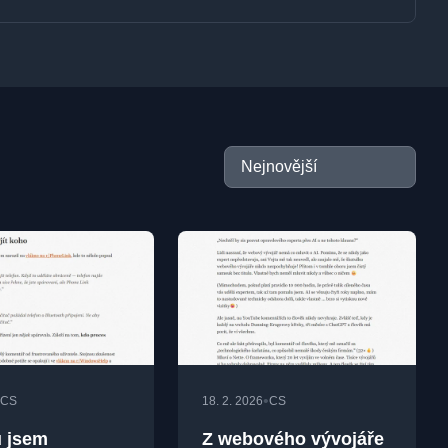
•
CS
18. 2. 2026
CS
 jsem
Z webového vývojáře