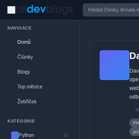
NAVIGACE
Domů
Da
Články
Dav
Blogy
ope
Top měsíce
web
odb
Žebříček
h
KATEGORIE
PH
pr
Python
32