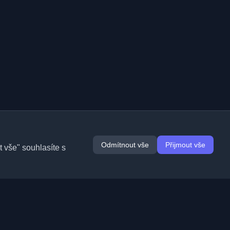
Odmítnout vše
Přijmout vše
 vše" souhlasíte s