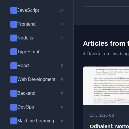
JavaScript
14
Frontend
3
Node.js
2
Articles from 
TypeScript
1
4 článků from this blog
React
0
Web Development
0
Backend
0
DevOps
0
•
17. 5. 2026
CS
Machine Learning
0
Odhalení: Nort