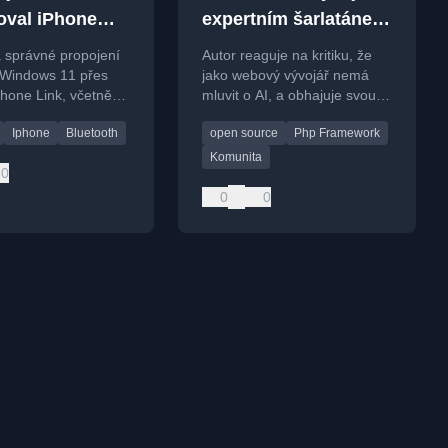
oval iPhone
expertním šarlatánem
ows. Řešení je
za den
 správné propojení
Autor reaguje na kritiku, že
 jednoduché
 Windows 11 přes
jako webový vývojář nemá
Phone Link, včetně
mluvit o AI, a obhajuje svou
astých problémů s
expertizu i open-source práci
Iphone
Bluetooth
open source
Php Framework
m.
na frameworku Nette.
Komunita
0
0
0