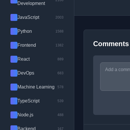
2100
Development
JavaScript
2003
Python
1588
Comments
Frontend
1382
React
889
DevOps
683
Machine Learning
578
TypeScript
539
Node.js
488
Backend
167