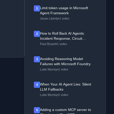
Limit token usage in Microsoft
1
Agent Framework
Jesse Liberty
•
1 votes
How to Roll Back AI Agents:
2
Incident Response, Circuit
Breakers, and Recovery Patterns
Paul Bryant
•
1 votes
Avoiding Reasoning Model
3
Failures with Microsoft Foundry
Luke Murray
•
1 votes
When Your AI Agent Lies: Silent
4
LLM Fallbacks
Luke Murray
•
1 votes
Adding a custom MCP server to
5