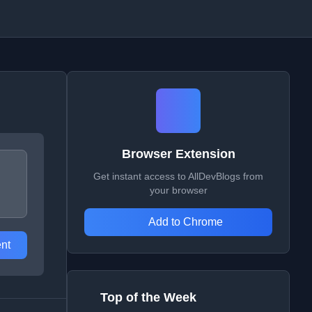
Browser Extension
Get instant access to AllDevBlogs from
your browser
Add to Chrome
nt
Top of the Week