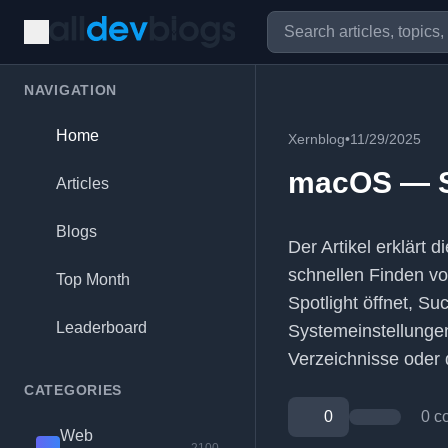
NAVIGATION
Home
Xernblog
•
11/29/2025
macOS — S
Articles
Blogs
Der Artikel erklärt
schnellen Finden vo
Top Month
Spotlight öffnet, Su
Leaderboard
Systemeinstellungen
Verzeichnisse oder 
CATEGORIES
0
0 c
Web