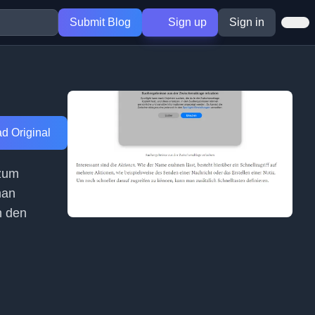
Submit Blog
Sign up
Sign in
d Original
 zum
man
n den