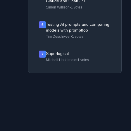
Claude and ChatGPT
Simon Willison
•
1 votes
Testing AI prompts and comparing
6
models with promptfoo
Tim Deschryver
•
1 votes
Superlogical
7
Mitchell Hashimoto
•
1 votes