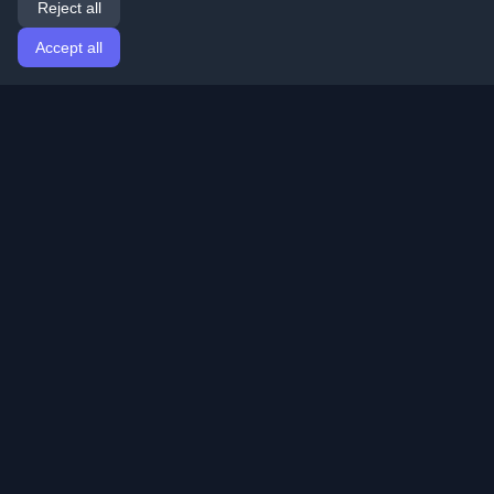
Reject all
Accept all
Home
Articles
English
Login
Discover the best personal developer blogs and articles
from around the world. Stay updated with the latest
trends, tutorials, and insights from the developer
community.
Quick Links