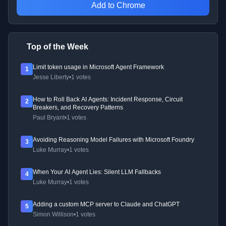
Add to Chrome
Top of the Week
Limit token usage in Microsoft Agent Framework
1
Jesse Liberty
•
1 votes
How to Roll Back AI Agents: Incident Response, Circuit
2
Breakers, and Recovery Patterns
Paul Bryant
•
1 votes
Avoiding Reasoning Model Failures with Microsoft Foundry
3
Luke Murray
•
1 votes
When Your AI Agent Lies: Silent LLM Fallbacks
4
Luke Murray
•
1 votes
Adding a custom MCP server to Claude and ChatGPT
5
Simon Willison
•
1 votes