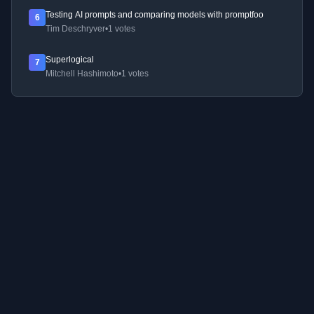
Testing AI prompts and comparing models with promptfoo
6
Tim Deschryver
•
1 votes
Superlogical
7
Mitchell Hashimoto
•
1 votes