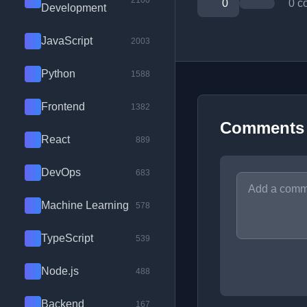
2100
0
0 c
Development
JavaScript
2003
Python
1588
Frontend
1382
Comments
React
889
DevOps
683
Machine Learning
578
TypeScript
539
Node.js
488
Backend
167