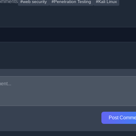
omments
#web security
#Penetration Testing
#Kali Linux
Post Comme