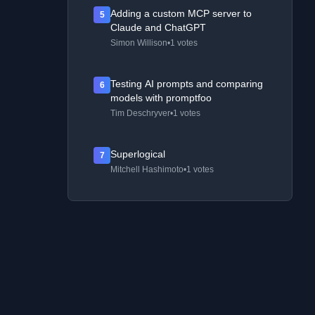
Adding a custom MCP server to
5
Claude and ChatGPT
Simon Willison
•
1 votes
Testing AI prompts and comparing
6
models with promptfoo
Tim Deschryver
•
1 votes
Superlogical
7
Mitchell Hashimoto
•
1 votes