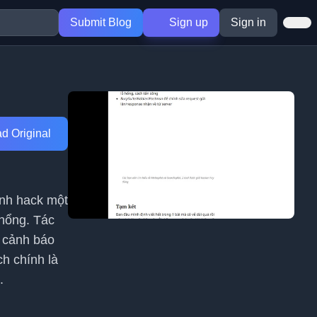
Submit Blog
Sign up
Sign in
d Original
rình hack một
 hổng. Tác
u cảnh báo
ch chính là
.