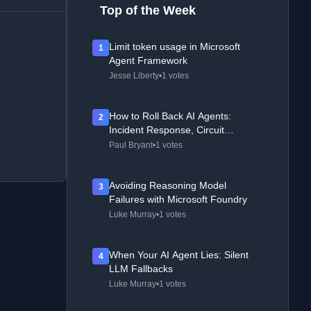
Top of the Week
Limit token usage in Microsoft
1
Agent Framework
Jesse Liberty
•
1 votes
How to Roll Back AI Agents:
2
Incident Response, Circuit
Breakers, and Recovery Patterns
Paul Bryant
•
1 votes
Avoiding Reasoning Model
3
Failures with Microsoft Foundry
Luke Murray
•
1 votes
When Your AI Agent Lies: Silent
4
LLM Fallbacks
Luke Murray
•
1 votes