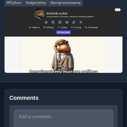
#Python
#algorytmy
#programowanie
Comments