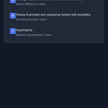
5
Simon Willison
•
1 votes
Testing AI prompts and comparing models with promptfoo
6
Tim Deschryver
•
1 votes
Superlogical
7
Mitchell Hashimoto
•
1 votes