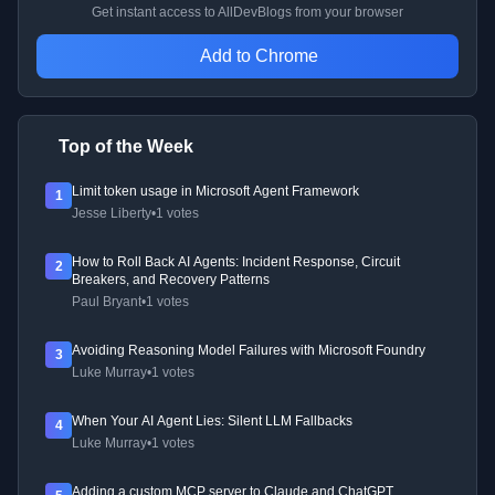
Get instant access to AllDevBlogs from your browser
Add to Chrome
Top of the Week
Limit token usage in Microsoft Agent Framework
1
Jesse Liberty
•
1 votes
How to Roll Back AI Agents: Incident Response, Circuit
2
Breakers, and Recovery Patterns
Paul Bryant
•
1 votes
Avoiding Reasoning Model Failures with Microsoft Foundry
3
Luke Murray
•
1 votes
When Your AI Agent Lies: Silent LLM Fallbacks
4
Luke Murray
•
1 votes
Adding a custom MCP server to Claude and ChatGPT