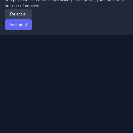
our use of cookies.
Reject all
Accept all
Home
Articles
English
Login
Discover the best personal developer blogs and articles
from around the world. Stay updated with the latest
trends, tutorials, and insights from the developer
community.