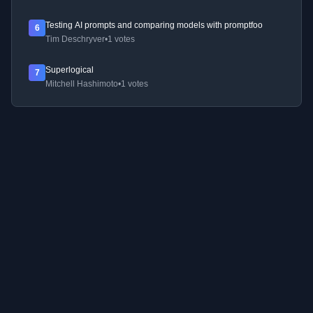
Testing AI prompts and comparing models with promptfoo
6
Tim Deschryver
•
1 votes
Superlogical
7
Mitchell Hashimoto
•
1 votes