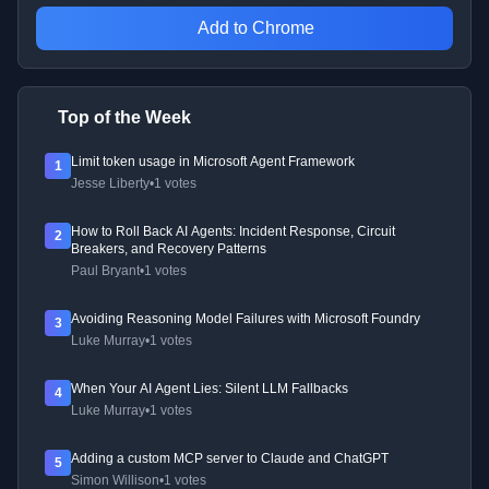
Add to Chrome
Top of the Week
Limit token usage in Microsoft Agent Framework
1
Jesse Liberty
•
1 votes
How to Roll Back AI Agents: Incident Response, Circuit
2
Breakers, and Recovery Patterns
Paul Bryant
•
1 votes
Avoiding Reasoning Model Failures with Microsoft Foundry
3
Luke Murray
•
1 votes
When Your AI Agent Lies: Silent LLM Fallbacks
4
Luke Murray
•
1 votes
Adding a custom MCP server to Claude and ChatGPT
5
Simon Willison
•
1 votes