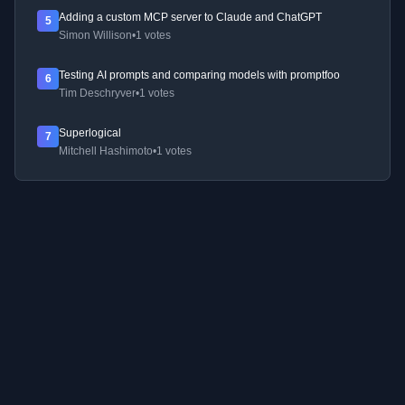
Adding a custom MCP server to Claude and ChatGPT
5
Simon Willison
•
1 votes
Testing AI prompts and comparing models with promptfoo
6
Tim Deschryver
•
1 votes
Superlogical
7
Mitchell Hashimoto
•
1 votes