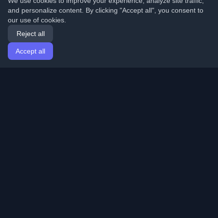
We use cookies to improve your experience, analyze site traffic,
and personalize content. By clicking "Accept all", you consent to
our use of cookies.
Reject all
Accept all
Home
Articles
English
Login
Discover the best personal developer blogs and articles
from around the world. Stay updated with the latest
trends, tutorials, and insights from the developer
community.