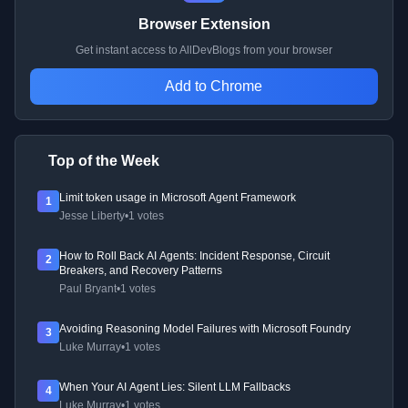
Browser Extension
Get instant access to AllDevBlogs from your browser
Add to Chrome
Top of the Week
Limit token usage in Microsoft Agent Framework
1
Jesse Liberty
•
1 votes
How to Roll Back AI Agents: Incident Response, Circuit
2
Breakers, and Recovery Patterns
Paul Bryant
•
1 votes
Avoiding Reasoning Model Failures with Microsoft Foundry
3
Luke Murray
•
1 votes
When Your AI Agent Lies: Silent LLM Fallbacks
4
Luke Murray
•
1 votes