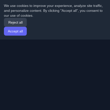
We use cookies to improve your experience, analyze site traffic,
and personalize content. By clicking "Accept all", you consent to
our use of cookies.
Reject all
Accept all
Home
Articles
English
Login
Discover the best personal developer blogs and articles
from around the world. Stay updated with the latest
trends, tutorials, and insights from the developer
community.