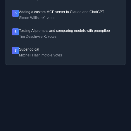
Adding a custom MCP server to Claude and ChatGPT
5
Simon Willison
•
1 votes
Testing AI prompts and comparing models with promptfoo
6
Tim Deschryver
•
1 votes
Superlogical
7
Mitchell Hashimoto
•
1 votes