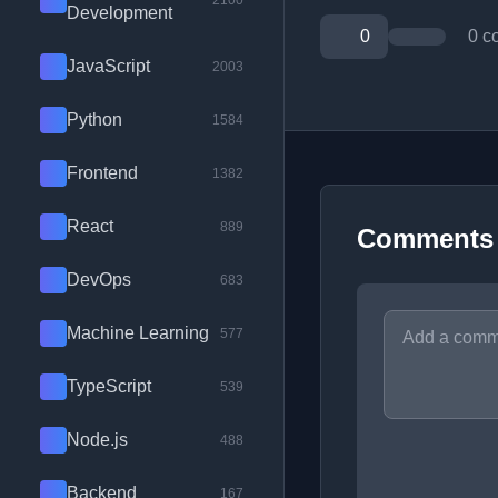
2100
Development
0
0 c
JavaScript
2003
Python
1584
Frontend
1382
React
889
Comments
DevOps
683
Machine Learning
577
TypeScript
539
Node.js
488
Backend
167