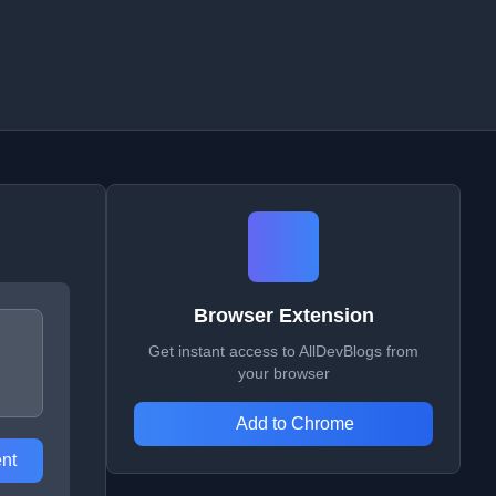
Browser Extension
Get instant access to AllDevBlogs from
your browser
Add to Chrome
nt