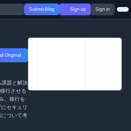
Submit Blog
Sign up
Sign in
d Original
る課題と解決
に移行させる
組み、移行を
ずにセキュリ
携について考