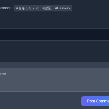
omments
#セキュリティ
#認証
#Passkey
Post Comme