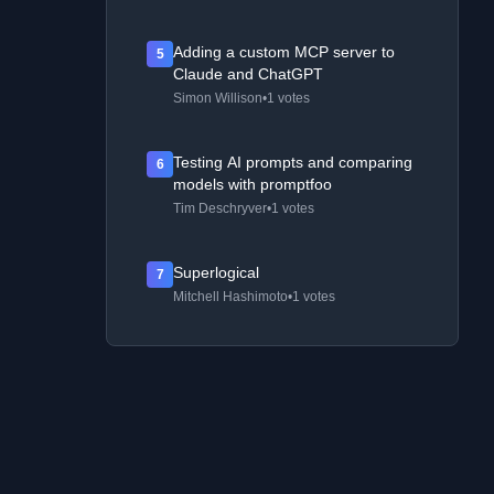
Adding a custom MCP server to
5
Claude and ChatGPT
Simon Willison
•
1 votes
Testing AI prompts and comparing
6
models with promptfoo
Tim Deschryver
•
1 votes
Superlogical
7
Mitchell Hashimoto
•
1 votes