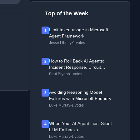
Top of the Week
Limit token usage in Microsoft
1
Agent Framework
Jesse Liberty
•
1 votes
How to Roll Back AI Agents:
2
Incident Response, Circuit
Breakers, and Recovery Patterns
Paul Bryant
•
1 votes
Avoiding Reasoning Model
3
Failures with Microsoft Foundry
Luke Murray
•
1 votes
When Your AI Agent Lies: Silent
4
LLM Fallbacks
Luke Murray
•
1 votes