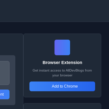
Browser Extension
Get instant access to AllDevBlogs from
your browser
Add to Chrome
nt