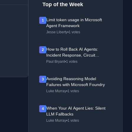
Top of the Week
Limit token usage in Microsoft
1
Agent Framework
Jesse Liberty
•
1 votes
How to Roll Back AI Agents:
2
Incident Response, Circuit
Breakers, and Recovery Patterns
Paul Bryant
•
1 votes
Avoiding Reasoning Model
3
Failures with Microsoft Foundry
Luke Murray
•
1 votes
When Your AI Agent Lies: Silent
4
LLM Fallbacks
Luke Murray
•
1 votes