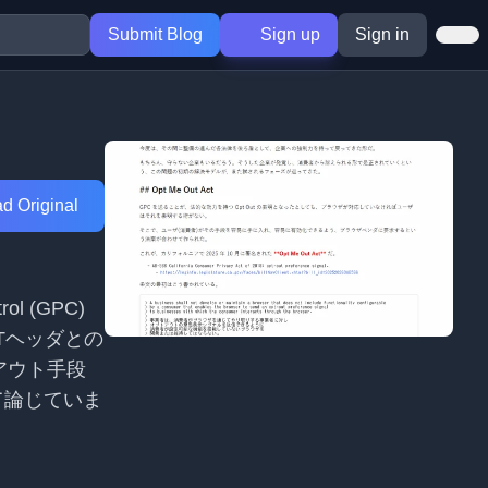
Submit Blog
Sign up
Sign in
d Original
l (GPC)
Tヘッダとの
アウト手段
て論じていま
。