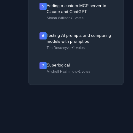
Adding a custom MCP server to
5
Claude and ChatGPT
Simon Willison
•
1 votes
Testing AI prompts and comparing
6
models with promptfoo
Tim Deschryver
•
1 votes
Superlogical
7
Mitchell Hashimoto
•
1 votes