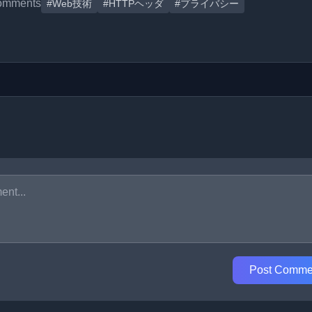
omments
#Web技術
#HTTPヘッダ
#プライバシー
Post Comme