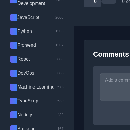
2100
0
0 c
Development
JavaScript
2003
Python
1588
Frontend
1382
Comments
React
889
DevOps
683
Machine Learning
578
TypeScript
539
Node.js
488
Backend
167