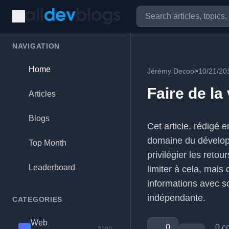
NAVIGATION
Home
Jérémy Decool
•
10/21/20
Faire de la
Articles
Blogs
Cet article, rédigé 
domaine du développ
Top Month
privilégier les reto
Leaderboard
limiter à cela, mais
informations avec s
indépendante.
CATEGORIES
Web
0
0 c