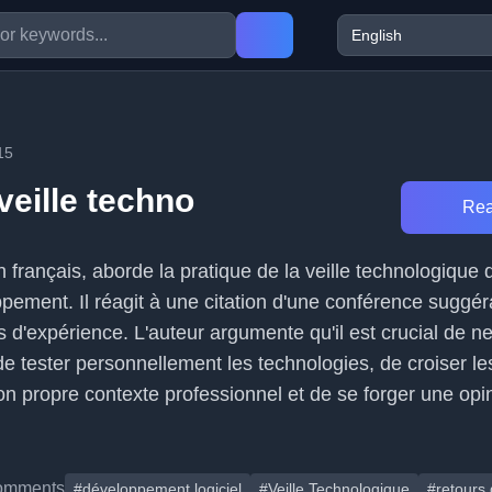
15
 veille techno
Rea
en français, aborde la pratique de la veille technologique 
ement. Il réagit à une citation d'une conférence suggér
urs d'expérience. L'auteur argumente qu'il est crucial de n
 de tester personnellement les technologies, de croiser le
on propre contexte professionnel et de se forger une opi
omments
#développement logiciel
#Veille Technologique
#retours