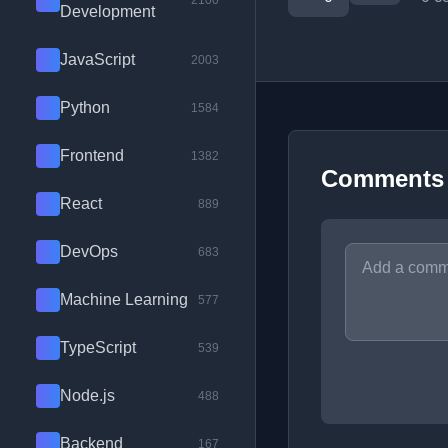
2100
Development
JavaScript
2003
Python
1584
Frontend
1382
Comments
React
889
DevOps
683
Machine Learning
577
TypeScript
539
Node.js
488
Backend
167