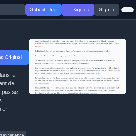
Submit Blog
Sign up
Sign in
d Original
dans le
ant de
e pas se
s
nion
 d'expérience