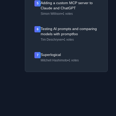
Adding a custom MCP server to
5
Claude and ChatGPT
Simon Willison
•
1 votes
Testing AI prompts and comparing
6
models with promptfoo
Tim Deschryver
•
1 votes
Superlogical
7
Mitchell Hashimoto
•
1 votes