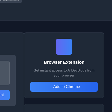
Browser Extension
Get instant access to AllDevBlogs from
your browser
Add to Chrome
nt