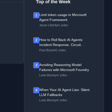
Top of the Week
Limit token usage in Microsoft
1
Agent Framework
Jesse Liberty
•
1 votes
How to Roll Back AI Agents:
2
Incident Response, Circuit
Breakers, and Recovery Patterns
Paul Bryant
•
1 votes
Avoiding Reasoning Model
3
Failures with Microsoft Foundry
Luke Murray
•
1 votes
When Your AI Agent Lies: Silent
4
LLM Fallbacks
Luke Murray
•
1 votes