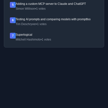
Adding a custom MCP server to Claude and ChatGPT
5
Simon Willison
•
1 votes
Testing AI prompts and comparing models with promptfoo
6
Tim Deschryver
•
1 votes
Superlogical
7
Mitchell Hashimoto
•
1 votes