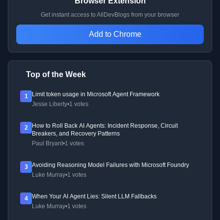
Browser Extension
Get instant access to AllDevBlogs from your browser
Add to Chrome
Top of the Week
Limit token usage in Microsoft Agent Framework
1
Jesse Liberty
•
1 votes
How to Roll Back AI Agents: Incident Response, Circuit
2
Breakers, and Recovery Patterns
Paul Bryant
•
1 votes
Avoiding Reasoning Model Failures with Microsoft Foundry
3
Luke Murray
•
1 votes
When Your AI Agent Lies: Silent LLM Fallbacks
4
Luke Murray
•
1 votes