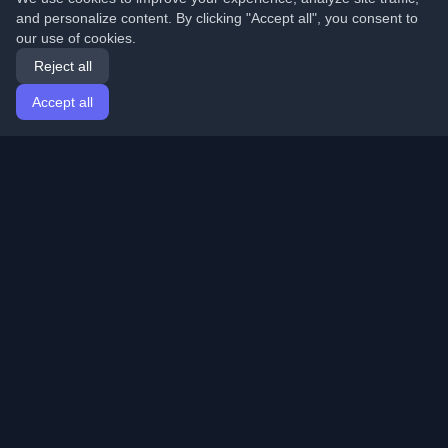
and personalize content. By clicking "Accept all", you consent to
our use of cookies.
Reject all
Accept all
Home
Articles
English
Login
Discover the best personal developer blogs and articles
from around the world. Stay updated with the latest
trends, tutorials, and insights from the developer
community.