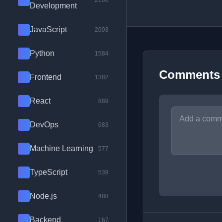
2100
Development
JavaScript
2003
Python
1584
Comments
Frontend
1382
React
889
DevOps
683
Machine Learning
577
TypeScript
539
Node.js
488
Backend
167