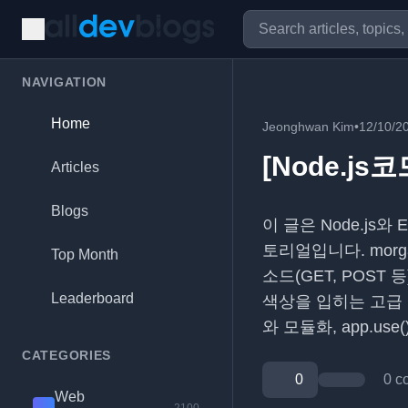
NAVIGATION
Home
Jeonghwan Kim
•
12/10/2
[Node.js
Articles
Blogs
이 글은 Node.js
토리얼입니다. morg
Top Month
소드(GET, POS
Leaderboard
색상을 입히는 고급 기
와 모듈화, app.u
CATEGORIES
0
0 c
Web