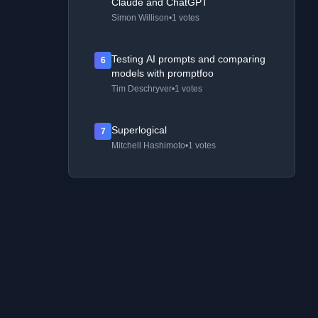
Claude and ChatGPT
Simon Willison
•
1 votes
Testing AI prompts and comparing
6
models with promptfoo
Tim Deschryver
•
1 votes
Superlogical
7
Mitchell Hashimoto
•
1 votes