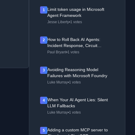
Limit token usage in Microsoft
1
Agent Framework
Jesse Liberty
•
1 votes
How to Roll Back AI Agents:
2
Incident Response, Circuit
Breakers, and Recovery Patterns
Paul Bryant
•
1 votes
Avoiding Reasoning Model
3
Failures with Microsoft Foundry
Luke Murray
•
1 votes
When Your AI Agent Lies: Silent
4
LLM Fallbacks
Luke Murray
•
1 votes
Adding a custom MCP server to
5