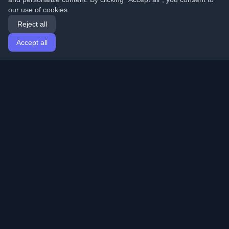
our use of cookies.
Reject all
Accept all
Home
Articles
English
Login
Discover the best personal developer blogs and articles
from around the world. Stay updated with the latest
trends, tutorials, and insights from the developer
community.