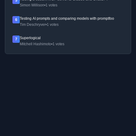
5
Simon Willison
•
1 votes
Testing AI prompts and comparing models with promptfoo
6
Tim Deschryver
•
1 votes
Superlogical
7
Mitchell Hashimoto
•
1 votes