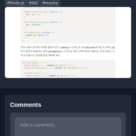
#Node.js
#tdd
#mocha
Comments