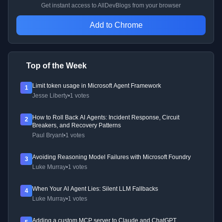
Get instant access to AllDevBlogs from your browser
Add to Chrome
Top of the Week
Limit token usage in Microsoft Agent Framework
1
Jesse Liberty
•
1 votes
How to Roll Back AI Agents: Incident Response, Circuit
2
Breakers, and Recovery Patterns
Paul Bryant
•
1 votes
Avoiding Reasoning Model Failures with Microsoft Foundry
3
Luke Murray
•
1 votes
When Your AI Agent Lies: Silent LLM Fallbacks
4
Luke Murray
•
1 votes
Adding a custom MCP server to Claude and ChatGPT