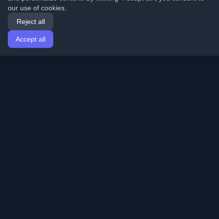
our use of cookies.
Reject all
Accept all
Home
Articles
English
Login
Discover the best personal developer blogs and articles
from around the world. Stay updated with the latest
trends, tutorials, and insights from the developer
community.