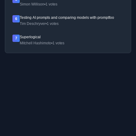
Simon Willison
•
1 votes
Testing AI prompts and comparing models with promptfoo
6
Tim Deschryver
•
1 votes
Superlogical
7
Mitchell Hashimoto
•
1 votes