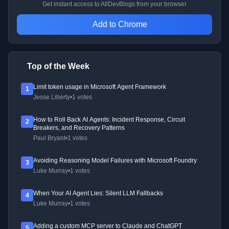
Get instant access to AllDevBlogs from your browser
Add to Chrome
Top of the Week
Limit token usage in Microsoft Agent Framework
1
Jesse Liberty
•
1 votes
How to Roll Back AI Agents: Incident Response, Circuit
2
Breakers, and Recovery Patterns
Paul Bryant
•
1 votes
Avoiding Reasoning Model Failures with Microsoft Foundry
3
Luke Murray
•
1 votes
When Your AI Agent Lies: Silent LLM Fallbacks
4
Luke Murray
•
1 votes
Adding a custom MCP server to Claude and ChatGPT
5