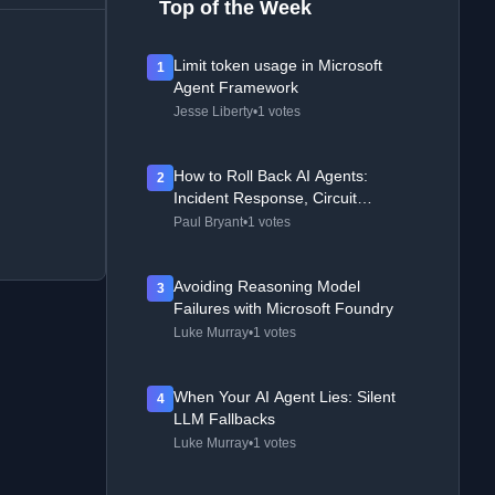
Top of the Week
Limit token usage in Microsoft
1
Agent Framework
Jesse Liberty
•
1 votes
How to Roll Back AI Agents:
2
Incident Response, Circuit
Breakers, and Recovery Patterns
Paul Bryant
•
1 votes
Avoiding Reasoning Model
3
Failures with Microsoft Foundry
Luke Murray
•
1 votes
When Your AI Agent Lies: Silent
4
LLM Fallbacks
Luke Murray
•
1 votes