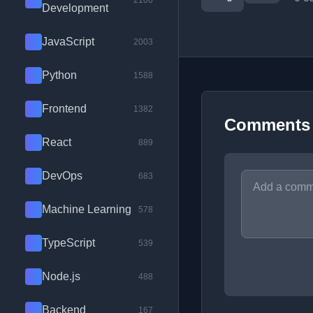
2100
Development
JavaScript
2003
Python
1588
Frontend
1382
Comments
React
889
DevOps
683
Machine Learning
578
TypeScript
539
Node.js
488
Backend
167