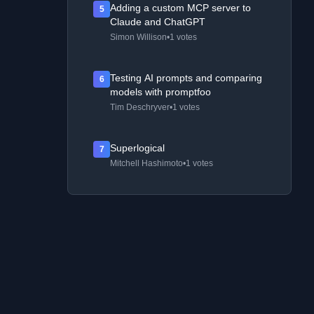
Adding a custom MCP server to
5
Claude and ChatGPT
Simon Willison
•
1 votes
Testing AI prompts and comparing
6
models with promptfoo
Tim Deschryver
•
1 votes
Superlogical
7
Mitchell Hashimoto
•
1 votes