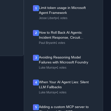
Limit token usage in Microsoft
1
Agent Framework
Jesse Liberty
•
1 votes
How to Roll Back AI Agents:
2
Incident Response, Circuit
Breakers, and Recovery Patterns
Paul Bryant
•
1 votes
Avoiding Reasoning Model
3
Failures with Microsoft Foundry
Luke Murray
•
1 votes
When Your AI Agent Lies: Silent
4
LLM Fallbacks
Luke Murray
•
1 votes
Adding a custom MCP server to
5