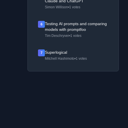
Claude and ChatGPT
Simon Willison
•
1 votes
Testing AI prompts and comparing
6
models with promptfoo
Tim Deschryver
•
1 votes
Superlogical
7
Mitchell Hashimoto
•
1 votes