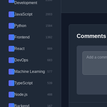
2100
Development
JavaScript
2003
Python
1584
Comments
Frontend
1382
React
889
DevOps
683
Machine Learning
577
TypeScript
539
Node.js
488
Backend
167