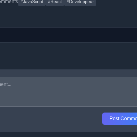
omments
#JavaScript
#React
#Developpeur
Post Comme