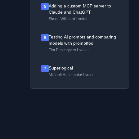
Adding a custom MCP server to
5
Claude and ChatGPT
Simon Willison
•
1 votes
Testing AI prompts and comparing
6
models with promptfoo
Tim Deschryver
•
1 votes
Superlogical
7
Mitchell Hashimoto
•
1 votes