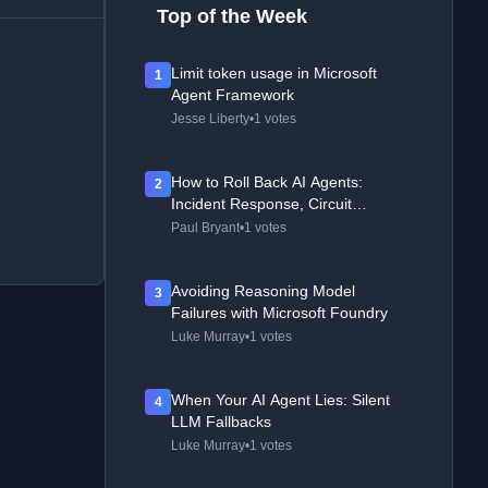
Top of the Week
Limit token usage in Microsoft
1
Agent Framework
Jesse Liberty
•
1 votes
How to Roll Back AI Agents:
2
Incident Response, Circuit
Breakers, and Recovery Patterns
Paul Bryant
•
1 votes
Avoiding Reasoning Model
3
Failures with Microsoft Foundry
Luke Murray
•
1 votes
When Your AI Agent Lies: Silent
4
LLM Fallbacks
Luke Murray
•
1 votes