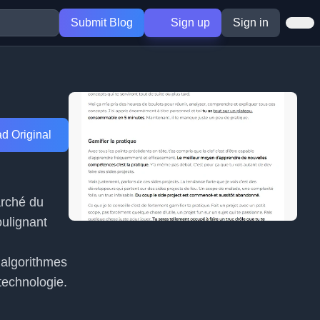
Submit Blog
Sign up
Sign in
d Original
arché du
oulignant
 algorithmes
technologie.