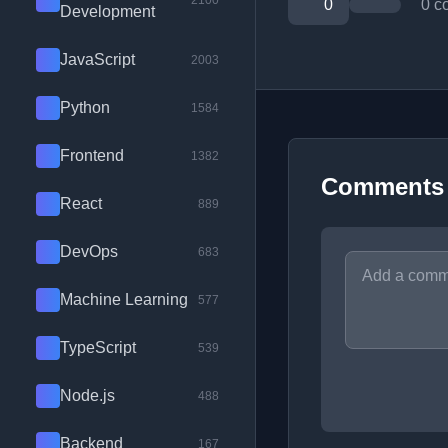
2100
0
0 c
Development
JavaScript
2003
Python
1584
Frontend
1382
Comments
React
889
DevOps
683
Machine Learning
577
TypeScript
539
Node.js
488
Backend
167