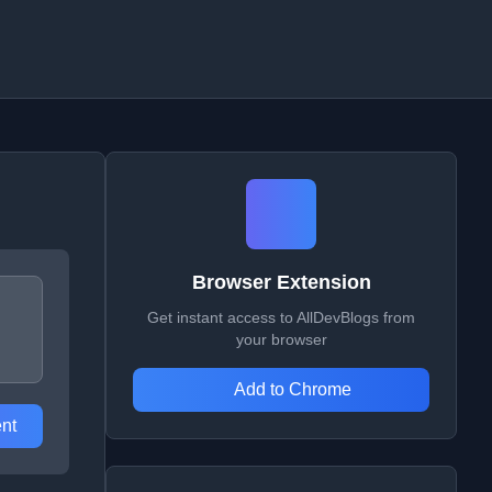
Browser Extension
Get instant access to AllDevBlogs from
your browser
Add to Chrome
nt